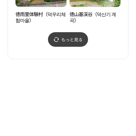
徳雨里体験村（덕우리체
徳山基渓谷（덕산기 계
アウ
험마을）
곡）
もっと見る