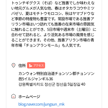
トゥンチギグクス（そば）など旌善でしか味わえな
い地元グルメが人気な他、春はオタカラコウやミツ
バゼリ、夏はモチトウモロコシ、秋はヤマブドウな
ど季節の特産物も豊富です。常設市場である旌善ア
リラン市場はいつ訪れても旌善の在来市場の雰囲気
に触れることができ、5日市場や週末市（土曜日）に
合わせて訪れると、より活気ある市場の風情を感じ
ることができます。その他、旌善アリラン市場の青
年市場「チョンアランモール」も人気です。
住所
アクセス
カンウォン特別自治道チョンソン郡チョンソン
邑5イルジャンギル36
강원특별자치도 정선군 정선읍 5일장길 40
ホームページ
blog.naver.com/jungsun_mk