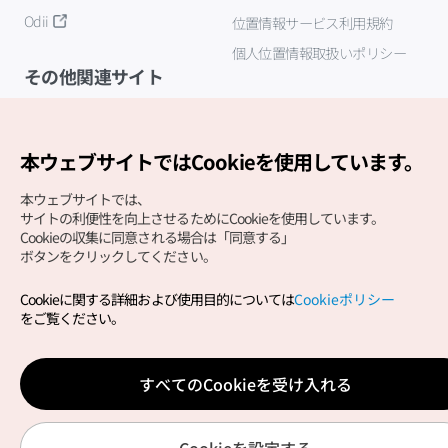
Odii
位置情報サービス利用規約
個人位置情報取扱いポリシー
その他関連サイト
韓国観光公社
K-MICE
本ウェブサイトではCookieを使用しています。
本ウェブサイトでは、
サイトの利便性を向上させるためにCookieを使用しています。
Cookieの収集に同意される場合は「同意する」
ボタンをクリックしてください。
Cookieに関する詳細および使用目的については
Cookieポリシー
Copyright (c) Korea Tourism Organization All Rights
をご覧ください。
Reserved.
サイトエラー報告
公式メール
japanese@knto.or.kr
すべてのCookieを受け入れる