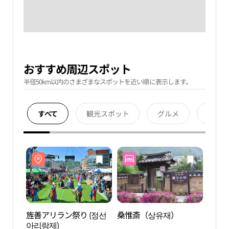
おすすめ周辺スポット
半径50km以内のさまざまなスポットを近い順に表示します。
すべて
観光スポット
グルメ
宿泊
旌善アリラン祭り (정선
桑惟斎（상유재）
ピョ
아리랑제)
ーク