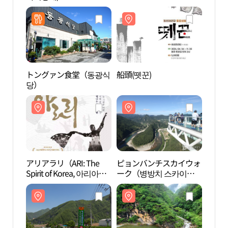
크）
トングァン食堂（동광식
船頭(뗏꾼)
徳山
당）
곡）
アリアラリ（ARI: The
ピョンバンチスカイウォ
旌善
Spirit of Korea, 아리아라
ーク（병방치 스카이워
아리랑
리）
크）