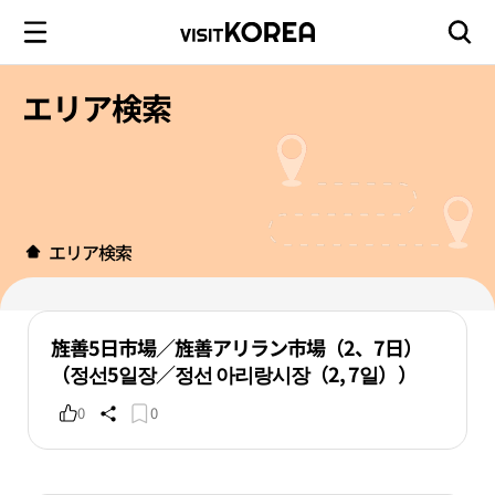
エリア検索
エリア検索
旌善5日市場／旌善アリラン市場（2、7日）
（정선5일장／정선 아리랑시장（2, 7일））
0
0