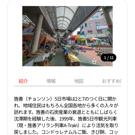
/
1
11
紹介
情報
地図
おすすめ周辺ス
旌善（チョンソン）5日市場は2と7のつく日に開か
れ、地域住民はもちろん全国各地から多くの人々が
訪れます。旌善の石炭産業の衰退とともにしばらく
沈滞期を経験した後、1999年、旌善5日市観光列車
（現・旌善アリラン列車A-Train）により活気を取り
戻しました。コンドゥレナムルご飯、きび餅、コッ