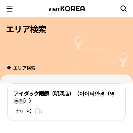
エリア検索
エリア検索
アイダック眼鏡（明洞店）（아이닥안경（명
동점））
0
0