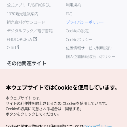
公式アプリ「VISITKOREA」
利用規約
1330観光通訳案内
FAQ
観光資料ダウンロード
プライバシーポリシー
デジタルブック／電子書籍
Cookieの設定
PHOTO KOREA
Cookieポリシー
Odii
位置情報サービス利用規約
個人位置情報取扱いポリシー
その他関連サイト
韓国観光公社
K-MICE
本ウェブサイトではCookieを使用しています。
本ウェブサイトでは、
サイトの利便性を向上させるためにCookieを使用しています。
Cookieの収集に同意される場合は「同意する」
ボタンをクリックしてください。
Cookieに関する詳細および使用目的については
Cookieポリシー