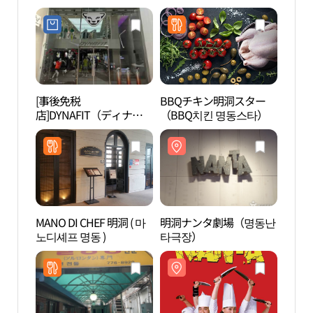
[事後免税
BBQチキン明洞スター
明洞
店]DYNAFIT（ディナフ
（BBQ치킨 명동스타）
타극
ィット）・ミョンドン
（明洞）直営店(다이나
핏 명동직영점)
MANO DI CHEF 明洞 ( 마
明洞ナンタ劇場（명동난
明洞
노디셰프 명동 )
타극장）
（명