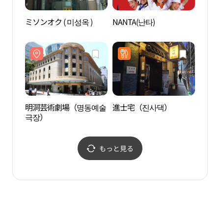
ミソンオク ( 미성옥 )
NANTA(난타)
明洞
明洞芸術劇場（명동예술
進士宅（진사댁）
切手
극장）
관）
もっと見る