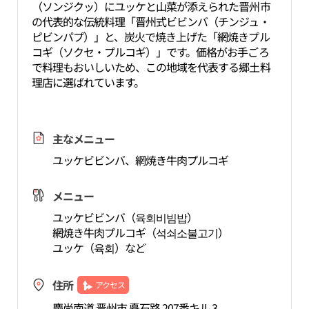
（ソンジクッ）にユッケと山菜が添えられた晋州市
の代表的な伝統料理「晋州式ビビンバ（チンジュ・
ピビンパプ）」と、炭火で焼き上げた「網焼きプル
コギ（ソクセ・プルコギ）」です。価格がお手ごろ
で料理もおいしいため、この地域を代表する郷土料
理店に選ばれています。
主なメニュー
ユッケビビンバ、網焼き牛肉プルコギ
メニュー
ユッケビビンバ（육회비빔밥）
網焼き牛肉プルコギ（석쇠소불고기）
ユッケ（육회）など
住所
アクセス
慶尚南道 晋州市 矗石路 207番キル 3