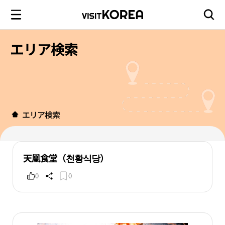
エリア検索
エリア検索
天凰食堂（천황식당）
0
0