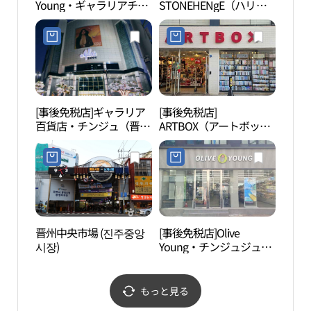
Young・ギャラリアチン
STONEHENgE（ハリス
주박
ジュ（晋州）店(올리브
トーン）・ギャラリア百
영 갤러리아진주점)
貨店・チンジュ（晋州）
店(스톤헨지 갤러리아백
화점 진주점)
[事後免税店]ギャラリア
[事後免税店]
ソマ
百貨店・チンジュ（晋
ARTBOX（アートボック
マ公
州）店(갤러리아백화점
ス）・チンジュ（晋州）
테마
진주점)
店(아트박스 진주점)
晋州中央市場 (진주중앙
[事後免税店]Olive
晋陽
시장)
Young・チンジュジュン
台、
アン（晋州中央）店(올
공원（
리브영 진주중앙점)
물원
もっと見る