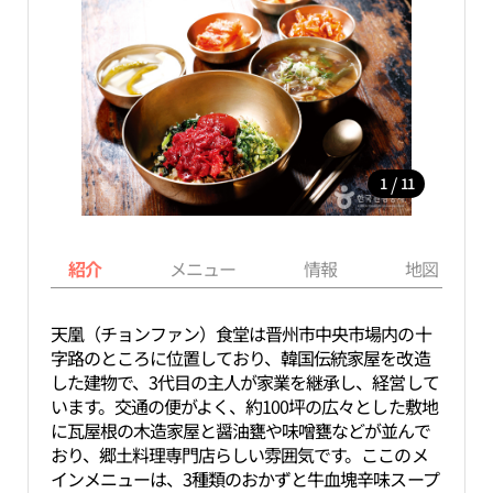
/
1
11
紹介
メニュー
情報
地図
天凰（チョンファン）食堂は晋州市中央市場内の十
字路のところに位置しており、韓国伝統家屋を改造
した建物で、3代目の主人が家業を継承し、経営して
います。交通の便がよく、約100坪の広々とした敷地
に瓦屋根の木造家屋と醤油甕や味噌甕などが並んで
おり、郷土料理専門店らしい雰囲気です。ここのメ
インメニューは、3種類のおかずと牛血塊辛味スープ