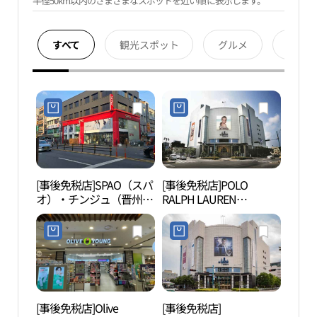
半径50km以内のさまざまなスポットを近い順に表示します。
すべて
観光スポット
グルメ
宿泊
[事後免税店]SPAO（スパ
[事後免税店]POLO
矗石
オ）・チンジュ（晋州）
RALPH LAUREN
店(스파오 진주점)
Mens（ポロラルフロー
レンメンズ）・ギャラリ
ア百貨店チンジュ（晋
州）店(폴로랄프로렌 남
성 갤러리아백화점 진주
점)
[事後免税店]Olive
[事後免税店]
国立