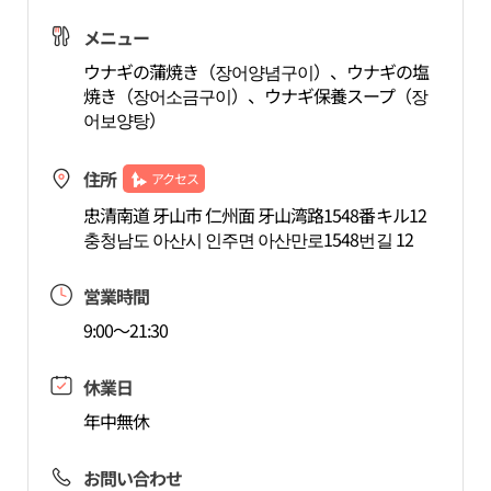
メニュー
ウナギの蒲焼き（장어양념구이）、ウナギの塩
焼き（장어소금구이）、ウナギ保養スープ（장
어보양탕）
住所
アクセス
忠清南道 牙山市 仁州面 牙山湾路1548番キル12
충청남도 아산시 인주면 아산만로1548번길 12
営業時間
9:00～21:30
休業日
年中無休
お問い合わせ