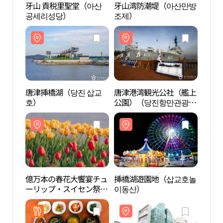
牙山 貢税里聖堂（아산
牙山湾防潮堤（아산만방
牙山
공세리성당）
조제）
공세
唐津挿橋湖（당진 삽교
唐津港湾観光公社（艦上
唐津
호）
公園）（당진항만관광공
호）
사（함상공원））
億万本の春花大饗宴チュ
挿橋湖遊園地（삽교호놀
挿橋
ーリップ・スイセン祭り
이동산）
이동
（억만송이 봄꽃대향연
튤립 수선화 축제）