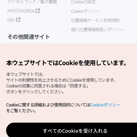
デジタルブック／電子書籍
Cookieの設定
PHOTO KOREA
Cookieポリシー
Odii
位置情報サービス利用規約
個人位置情報取扱いポリシー
その他関連サイト
韓国観光公社
K-MICE
本ウェブサイトではCookieを使用しています。
本ウェブサイトでは、
サイトの利便性を向上させるためにCookieを使用しています。
Cookieの収集に同意される場合は「同意する」
ボタンをクリックしてください。
Cookieに関する詳細および使用目的については
Cookieポリシー
Copyright (c) Korea Tourism Organization All Rights
をご覧ください。
Reserved.
サイトエラー報告
公式メール
japanese@knto.or.kr
すべてのCookieを受け入れる