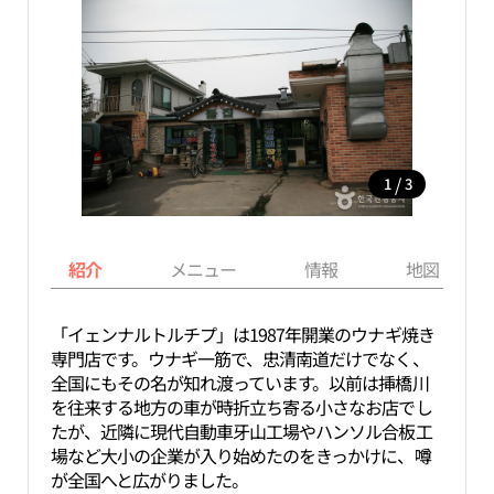
/
1
3
紹介
メニュー
情報
地図
「イェンナルトルチプ」は1987年開業のウナギ焼き
専門店です。ウナギ一筋で、忠清南道だけでなく、
全国にもその名が知れ渡っています。以前は挿橋川
を往来する地方の車が時折立ち寄る小さなお店でし
たが、近隣に現代自動車牙山工場やハンソル合板工
場など大小の企業が入り始めたのをきっかけに、噂
が全国へと広がりました。