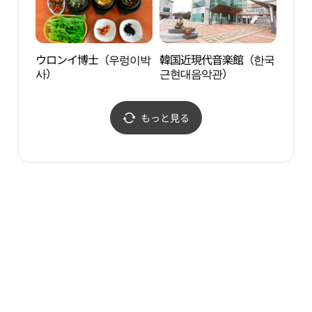
ウロンイ博士（우렁이박
韓国近現代音楽館（한국
平沢
사）
근현대음악관）
예술
もっと見る