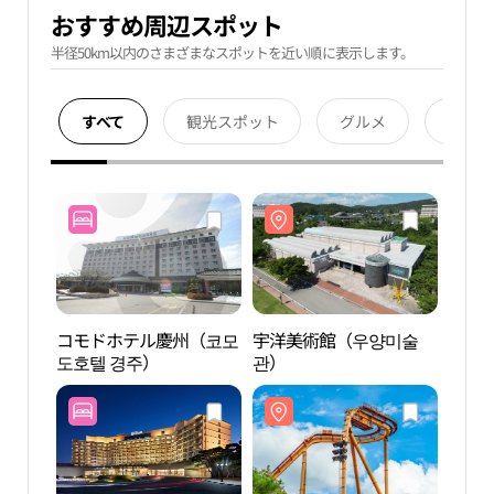
おすすめ周辺スポット
半径50km以内のさまざまなスポットを近い順に表示します。
すべて
観光スポット
グルメ
宿泊
コモドホテル慶州（코모
宇洋美術館（우양미술
宇洋
도호텔 경주）
관）
관）