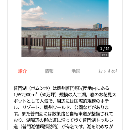
/
1
14
紹介
情報
地図
おすすめ周辺ス
普門湖（ポムンホ）は慶州普門観光団地内にある
1,652,900m²（50万坪）規模の人工湖。春のお花見ス
ポットとして人気で、周辺には国際的規模のホテ
ル、リゾート、慶州ワールド、公園などがありま
す。また普門湖には散策路と自転車道が整備されて
おり、湖周辺の柳の道に沿って歩く普門湖トゥルレ
道（普門湖循環探訪路）が有名です。湖を眺めなが