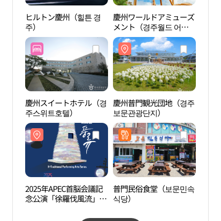
ヒルトン慶州（힐튼 경
慶州ワールドアミューズ
慶州
주）
メント（경주월드 어뮤
보문
즈먼트）
慶州スイートホテル（경
慶州普門観光団地（경주
フラ
주스위트호텔）
보문관광단지）
（플
2025年APEC首脳会議記
普門民俗食堂（보문민속
皇龍
念公演「徐羅伐風流」
식당）
（2025년 APEC 정상회의
기념공연 ）