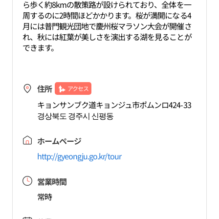
ら歩く約8kmの散策路が設けられており、全体を一
周するのに2時間ほどかかります。桜が満開になる4
月には普門観光団地で慶州桜マラソン大会が開催さ
れ、秋には紅葉が美しさを演出する湖を見ることが
できます。
住所
アクセス
キョンサンブク道キョンジュ市ポムンロ424-33
경상북도 경주시 신평동
ホームページ
http://gyeongju.go.kr/tour
営業時間
常時