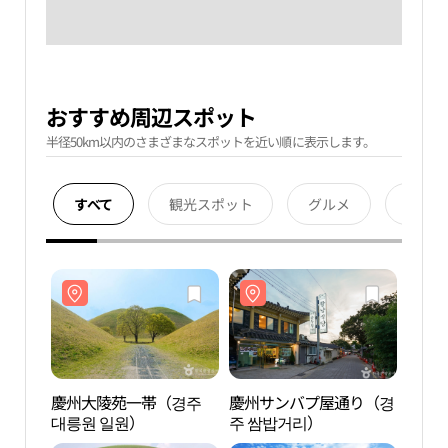
おすすめ周辺スポット
半径50km以内のさまざまなスポットを近い順に表示します。
すべて
観光スポット
グルメ
宿泊
慶州大陵苑一帯（경주
慶州サンバプ屋通り（경
慶州
대릉원 일원）
주 쌈밥거리）
대릉원