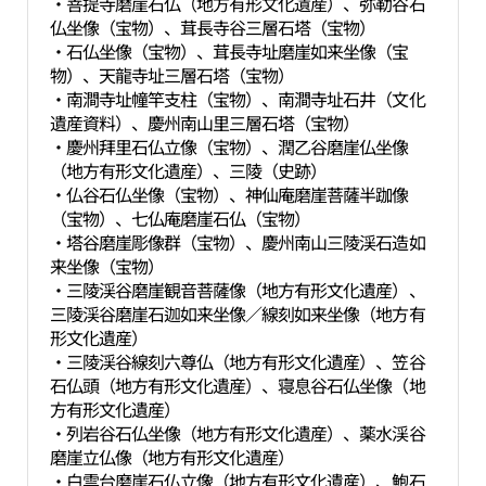
・菩提寺磨崖石仏（地方有形文化遺産）、弥勒谷石
仏坐像（宝物）、茸長寺谷三層石塔（宝物）
・石仏坐像（宝物）、茸長寺址磨崖如来坐像（宝
物）、天龍寺址三層石塔（宝物）
・南澗寺址幢竿支柱（宝物）、南澗寺址石井（文化
遺産資料）、慶州南山里三層石塔（宝物）
・慶州拜里石仏立像（宝物）、潤乙谷磨崖仏坐像
（地方有形文化遺産）、三陵（史跡）
・仏谷石仏坐像（宝物）、神仙庵磨崖菩薩半跏像
（宝物）、七仏庵磨崖石仏（宝物）
・塔谷磨崖彫像群（宝物）、慶州南山三陵渓石造如
来坐像（宝物）
・三陵渓谷磨崖観音菩薩像（地方有形文化遺産）、
三陵渓谷磨崖石迦如来坐像／線刻如来坐像（地方有
形文化遺産）
・三陵渓谷線刻六尊仏（地方有形文化遺産）、笠谷
石仏頭（地方有形文化遺産）、寝息谷石仏坐像（地
方有形文化遺産）
・列岩谷石仏坐像（地方有形文化遺産）、薬水渓谷
磨崖立仏像（地方有形文化遺産）
・白雲台磨崖石仏立像（地方有形文化遺産）、鮑石