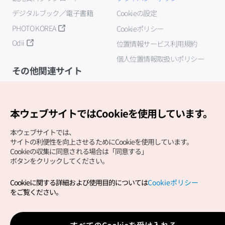
デジタルブック／電子書籍
Cookieの設定
PHOTO KOREA
Cookieポリシー
Odii
位置情報サービス利用規約
個人位置情報取扱いポリシー
その他関連サイト
韓国観光公社
K-MICE
本ウェブサイトではCookieを使用しています。
本ウェブサイトでは、
サイトの利便性を向上させるためにCookieを使用しています。
Cookieの収集に同意される場合は「同意する」
ボタンをクリックしてください。
Cookieに関する詳細および使用目的については
Cookieポリシー
Copyright (c) Korea Tourism Organization All Rights
をご覧ください。
Reserved.
サイトエラー報告
公式メール
japanese@knto.or.kr