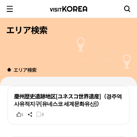
エリア検索
エリア検索
慶州歴史遺跡地区[ユネスコ世界遺産]（경주역
사유적지구[유네스코 세계문화유산]）
1
0