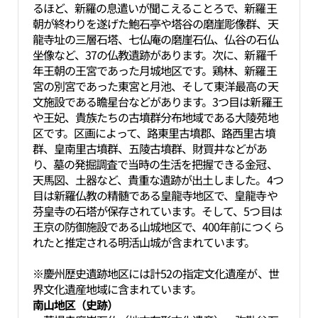
るほど、新羅の息遣いが聞こえることろで、新羅王
朝が終わりを遂げた鮑石亭や塔谷の磨崖彫像群、天
龍寺址の三層石塔、七仏庵の磨崖石仏、仏谷の石仏
坐像など、37の仏教遺跡があります。次に、新羅千
年王朝の王宮であった月城地区です。鶏林、新羅王
宮の別宮であった東宮と月池、そして東洋最高の天
文施設である瞻星台などがあります。3つ目は新羅王
や王妃、貴族たちの古墳群分布地域である大陵苑地
区です。区画によって、路東里古墳郡、路西里古墳
群、皇南里古墳群、五陵古墳群、財買井などがあ
り、墓の発掘調査で当時の生活を把握できる金冠、
天馬図、土器など、貴重な遺跡が出土しました。4つ
目は新羅仏教の精髄である皇龍寺地区で、皇龍寺や
芬皇寺の石塔が保存されています。そして、5つ目は
王京の防御施設である山城地区で、400年前につくら
れたと推定される明活山城が含まれています。
※慶州歴史遺跡地区には計52の指定文化遺産が、世
界文化遺産地域に含まれています。
南山地区（史跡）