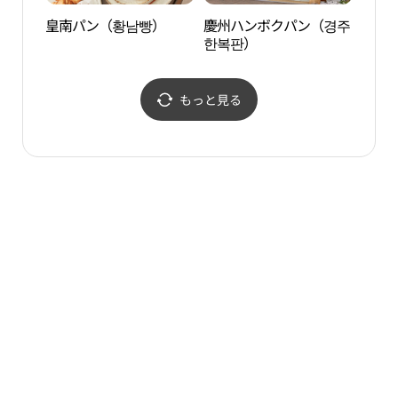
皇南パン（황남빵）
慶州ハンボクパン（경주
金冠
한복판）
もっと見る