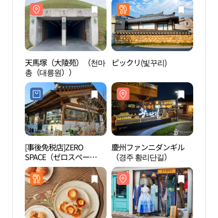
天馬塚（大陵苑）（천마
ピックリ(빛꾸리)
天馬
총（대릉원））
총（
[事後免税店]ZERO
慶州ファンニダンギル
慶州
SPACE（ゼロスペー
（경주 황리단길）
한복
ス）・キョンジュ（慶
州）(제로스페이스 경주)