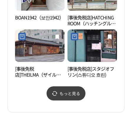
BOAN1942（보안1942）
[事後免税店]HATCHING
国立
ROOM（ハッチングルー
궁박
ム）・ソチョン（西村）
(해칭룸 서촌)
[事後免税
[事後免税店]スタジオフ
景福
店]THEILMA（ザイル
リン(스튜디오 흐린)
マ）・ソウルフラッグシ
ップストア(더일마 서울
플래그십 스토어)
もっと見る