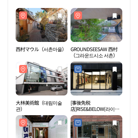
西村マウル（서촌마을）
GROUNDSEESAW 西村
西村
（그라운드시소 서촌）
大林美術館（대림미술
[事後免税
大林
관）
店]RISE&BELOW(라이즈
관）
앤빌로우)