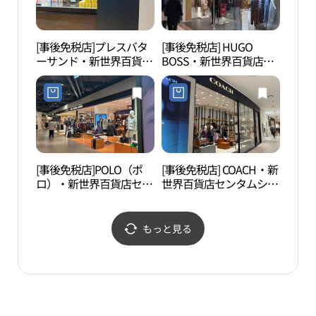
[事後免税店]プレスバタ
[事後免税店] HUGO
ソヒ
ーサンド・新世界百貨店
BOSS・新世界百貨店セ
ード
センタムシティ店(프레
ンタムシティ店(휴고보
신한
스버터샌드 신세계백화
스 신세계백화점 센텀시
점 센텀시티점)
티점)
[事後免税店]POLO（ポ
[事後免税店] COACH・新
釜山
ロ）・新世界百貨店セン
世界百貨店センタムシテ
립미
タムシティ店(폴로 신세
ィ店(코치 신세계백화점
계백화점 센텀시티점)
센텀시티점)
もっと見る