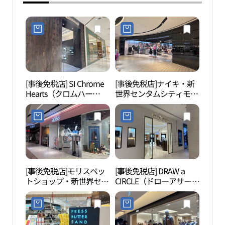
[事後免税店] SI Chrome
[事後免税店]ナイキ・新
スパ
Hearts（クロムハー
世界センタムシティモー
ティ 
ツ）・新世界百貨店セン
ル(나이키 신세계 센텀시
タムシティ店(크롬하츠
티몰)
신세계백화점 센텀시티
점)
[事後免税店]モリスペッ
[事後免税店] DRAW a
MUS
トショップ・新世界セン
CIRCLE（ドローアサーク
タムシティモール(몰리
ル）・新世界百貨店セン
스펫샵 신세계 센텀시티
タムシティ店(드로어써
몰)
클 신세계백화점 센텀시
티점)