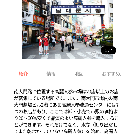
/
1
4
紹介
情報
地図
おすすめ周辺ス
南大門路に位置する高麗人参市場は20店以上のお店
が密集している場所です。また、南大門市場内の南
大門劇場ビル2階にある高麗人参流通センターには7
つのお店があり、ここでは卸・小売で市販の価格よ
り20～30％安くで品質のよい高麗人参を購入するこ
とができます。それだけでなく、水参（掘り出だし
てまだ乾わかしていない高麗人参）を始め、高麗人