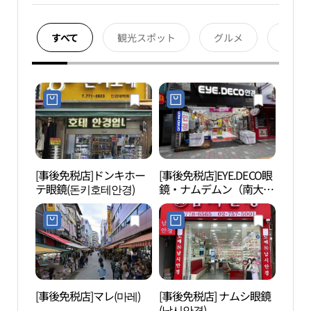
すべて
観光スポット
グルメ
宿泊
[事後免税店]ドンキホー
[事後免税店]EYE.DECO眼
明洞 
テ眼鏡(돈키호테안경)
鏡・ナムデムン（南大
武橋
門）店(아이데코안경 남
남대문
대문점)
동 관
[事後免税店]マレ(마레)
[事後免税店] ナムシ眼鏡
貨幣
(남시안경)
관）