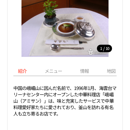
/
1
10
紹介
メニュー
情報
地図
中国の峨嵋山に因んだ名前で、1996年1月、海雲台マ
リーナセンター内にオープンした中華料理店「峨嵋
山（アミサン）」は、味と充実したサービスで中華
料理愛好家たちに愛されており、釜山を訪れる有名
人も立ち寄るお店です。