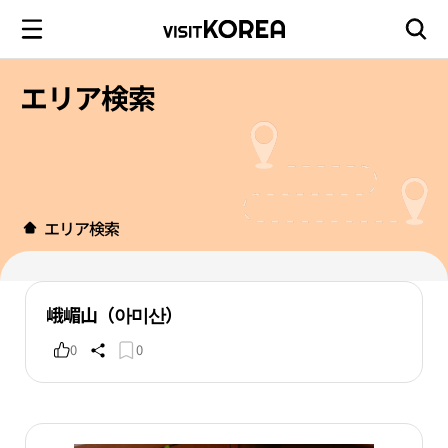
エリア検索
エリア検索
峨嵋山（아미산）
0
0