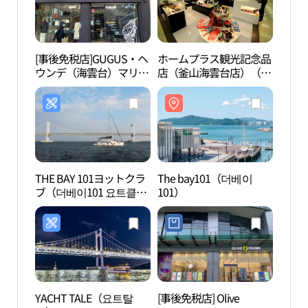
[事後免税店]GUGUS・ヘ
ホームプラス観光記念品
The 
ウンデ（海雲台）マリー
店（釜山海雲台店）（홈
101）
ン店(구구스 해운대마린
플러스 관광기념품점
점)
（부산 해운대점））
THE BAY 101ヨットクラ
The bay101（더베이
海雲
ブ（더베이101 요트클
101）
동백
럽）
YACHT TALE（요트탈
[事後免税店] Olive
ヌリマ