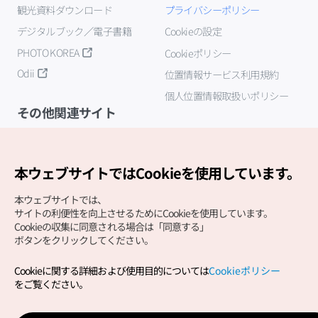
観光資料ダウンロード
プライバシーポリシー
デジタルブック／電子書籍
Cookieの設定
PHOTO KOREA
Cookieポリシー
Odii
位置情報サービス利用規約
個人位置情報取扱いポリシー
その他関連サイト
韓国観光公社
K-MICE
本ウェブサイトではCookieを使用しています。
本ウェブサイトでは、
サイトの利便性を向上させるためにCookieを使用しています。
Cookieの収集に同意される場合は「同意する」
ボタンをクリックしてください。
Cookieに関する詳細および使用目的については
Cookieポリシー
Copyright (c) Korea Tourism Organization All Rights
をご覧ください。
Reserved.
サイトエラー報告
公式メール