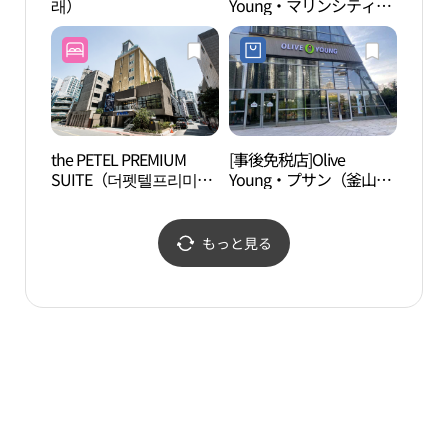
래）
Young・マリンシティ店
（누리
(올리브영 마린시티점)
스）
the PETEL PREMIUM
[事後免税店]Olive
GOEU
SUITE（더펫텔프리미엄
Young・プサン（釜山）
PHO
스위트）
マリンシティアイパーク
사진
店(올리브영 부산마린시
티아이파크점)
もっと見る