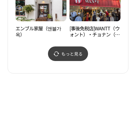
エンブル家屋（앤블가
[事後免税店]WANTT（ウ
エコ
옥）
ォント）・チョナン（天
（에
安）店(원트 천안점)
もっと見る