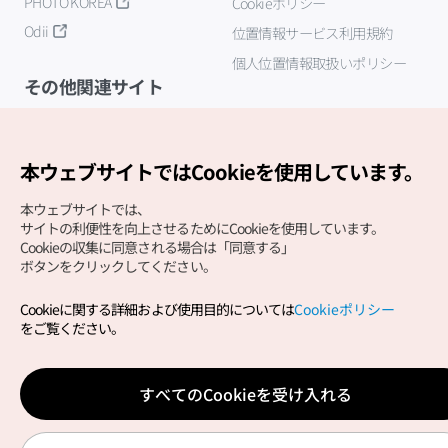
PHOTO KOREA
Cookieポリシー
Odii
位置情報サービス利用規約
個人位置情報取扱いポリシー
その他関連サイト
韓国観光公社
K-MICE
本ウェブサイトではCookieを使用しています。
本ウェブサイトでは、
サイトの利便性を向上させるためにCookieを使用しています。
Cookieの収集に同意される場合は「同意する」
ボタンをクリックしてください。
Cookieに関する詳細および使用目的については
Cookieポリシー
Copyright (c) Korea Tourism Organization All Rights
をご覧ください。
Reserved.
サイトエラー報告
公式メール
japanese@knto.or.kr
すべてのCookieを受け入れる