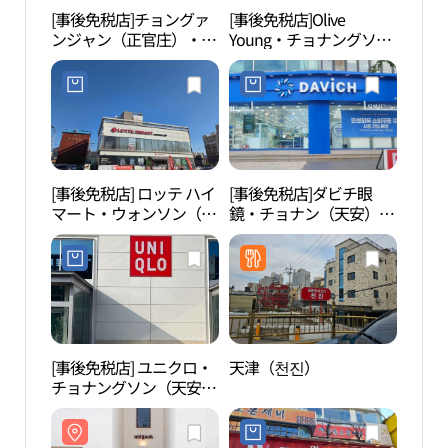
[事後免税店]チョングァ
[事後免税店]Olive
エン
ンジャン（正官庄）・ホ
Young・チョナングソン
옥）
ームプラスチョナン（天
（天安九星）店(올리브
安）店(정관장홍삼 홈플
영 천안구성점)
러스 천안점)
[事後免税店] ロッテ ハイ
[事後免税店]ダビチ眼
韓民
マート・ウォンソン（院
鏡・チョナン（天安）タ
민족
城）店(롯데하이마트 원
ーミナル十字路店(다비
성점)
치안경 천안터미널사거
리점)
[事後免税店] ユニクロ・
天津（천진）
独立
チョナングソン（天安九
관）
星）店(유니클로 천안구
성점)