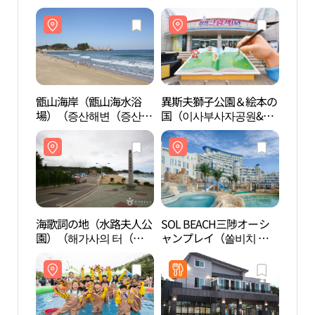
甑山海岸（甑山海水浴
異斯夫獅子公園＆絵本の
甑山
場）（증산해변（증산
国（이사부사자공원&그
場）
해수욕장））
림책 나라）
해수
海歌詞の地（水路夫人公
SOL BEACH三陟オーシ
海歌
園）（해가사의 터（수
ャンプレイ（쏠비치 삼
園）
로부인공원））
척 오션플레이）
로부