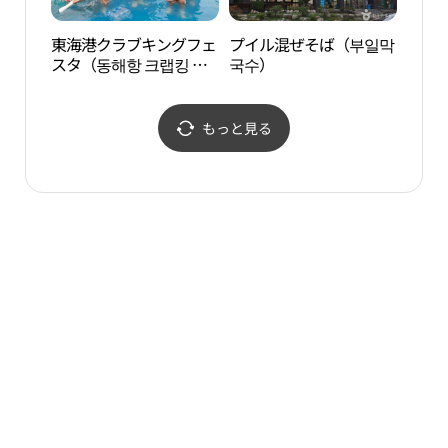
東海港クラブキングフェ
プイル混ぜそば（부일막
三陟
スタ（동해항 크랩킹 페
국수）
스타）
もっと見る