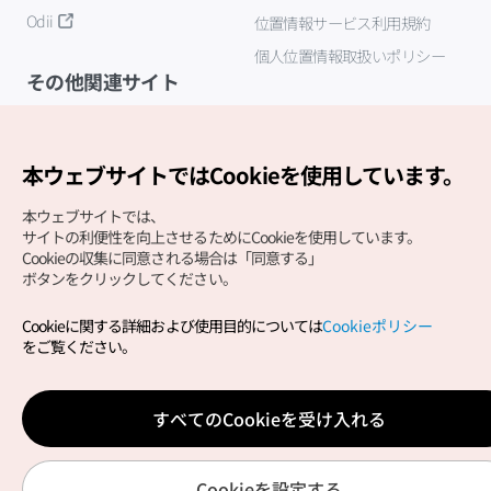
Odii
位置情報サービス利用規約
個人位置情報取扱いポリシー
その他関連サイト
韓国観光公社
K-MICE
本ウェブサイトではCookieを使用しています。
本ウェブサイトでは、
サイトの利便性を向上させるためにCookieを使用しています。
Cookieの収集に同意される場合は「同意する」
ボタンをクリックしてください。
Cookieに関する詳細および使用目的については
Cookieポリシー
Copyright (c) Korea Tourism Organization All Rights
をご覧ください。
Reserved.
サイトエラー報告
公式メール
japanese@knto.or.kr
すべてのCookieを受け入れる
Cookieを設定する