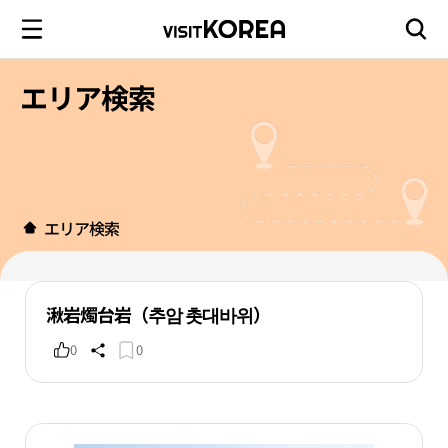
エリア検索
エリア検索
湫岩燭台岩（추암 촛대바위）
0
0