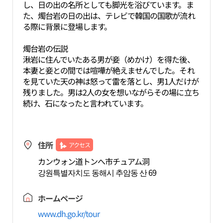
し、日の出の名所としても脚光を浴びています。ま
た、燭台岩の日の出は、テレビで韓国の国歌が流れ
る際に背景に登場します。
燭台岩の伝説
湫岩に住んでいたある男が妾（めかけ）を得た後、
本妻と妾との間では喧嘩が絶えませんでした。それ
を見ていた天の神は怒って雷を落とし、男1人だけが
残りました。男は2人の女を想いながらその場に立ち
続け、石になったと言われています。
住所
アクセス
カンウォン道トンへ市チュアム洞
강원특별자치도 동해시 추암동 산 69
ホームページ
www.dh.go.kr/tour