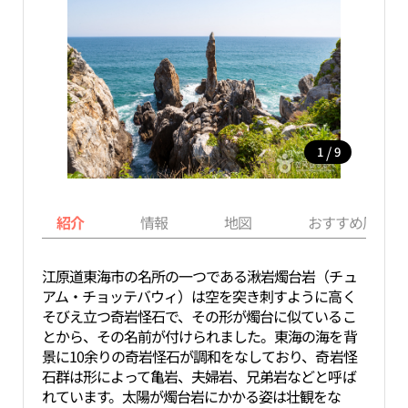
/
1
9
紹介
情報
地図
おすすめ周辺ス
江原道東海市の名所の一つである湫岩燭台岩（チュ
アム・チョッテバウィ）は空を突き刺すように高く
そびえ立つ奇岩怪石で、その形が燭台に似ているこ
とから、その名前が付けられました。東海の海を背
景に10余りの奇岩怪石が調和をなしており、奇岩怪
石群は形によって亀岩、夫婦岩、兄弟岩などと呼ば
れています。太陽が燭台岩にかかる姿は壮観をな