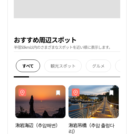
おすすめ周辺スポット
半径50km以内のさまざまなスポットを近い順に表示します。
すべて
観光スポット
グルメ
宿泊
湫岩海辺（추암해변）
湫岩吊橋（추암 출렁다
湫岩
리）