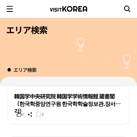
エリア検索
エリア検索
韓国学中央研究院 韓国学学術情報館 蔵書閣
（한국학중앙연구원 한국학학술정보관.장서
각）
0
0