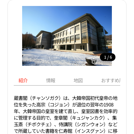
/
1
6
紹介
情報
地図
おすすめ周辺ス
蔵書閣（チャンソガク）は、大韓帝国初代皇帝の地
位を失った高宗（コジョン）が退位の翌年の1908
年、大韓帝国の皇室を建て直し、皇室図書を効率的
に管理する目的で、奎章閣（キュジャンカク）、集
玉斎（チボクチェ）、侍講院（シガンウォン）など
で所蔵していた書籍を仁寿館（インスグァン）に移