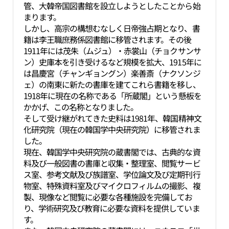
管、大韓帝国図書館を設立しようとしたことから始
まります。
しかし、高宗の構想むなしく日帝強占期となり、書
籍は李王職庶務係図書館に移管されます。その後
1911年には茂朱（ムジュ）・赤裳山（チョクサンサ
ン）史庫本を引き受けるなど規模を拡大、1915年に
は昌慶宮（チャンギョングン）楽善斎（ナクソンジ
ェ）の南東に新たの書庫を建てこれら書籍を移し、
1918年に現在の名称である「所蔵閣」という懸板を
かかげ、この名称となりました。
そして受け継がれてきた史料は1981年、韓国精神文
化研究院（現在の韓国学中央研究院）に移管されま
した。
現在、韓国学中央研究院の蔵書閣では、古典的な資
料及び一般図書の書庫と収集・整理室、閲覧サービ
ス室、参考文献及び族譜室、学位論文及び定期刊行
物室、特殊資料室及びマイクロフィルムの撮影、複
製、現像など閲覧に必要な各種施設を完備してお
り、学術研究及び教育に必要な資料を提供していま
す。