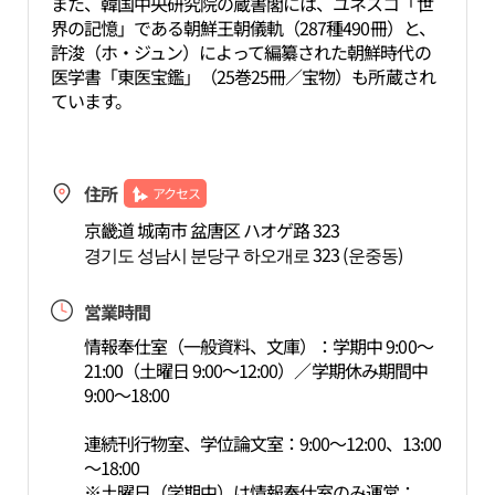
また、韓国中央研究院の蔵書閣には、ユネスコ「世
界の記憶」である朝鮮王朝儀軌（287種490冊）と、
許浚（ホ・ジュン）によって編纂された朝鮮時代の
医学書「東医宝鑑」（25巻25冊／宝物）も所蔵され
ています。
住所
アクセス
京畿道 城南市 盆唐区 ハオゲ路 323
경기도 성남시 분당구 하오개로 323 (운중동)
営業時間
情報奉仕室（一般資料、文庫）：学期中 9:00～
21:00（土曜日 9:00～12:00）／学期休み期間中
9:00～18:00
連続刊行物室、学位論文室：9:00～12:00、13:00
～18:00
※土曜日（学期中）は情報奉仕室のみ運営：