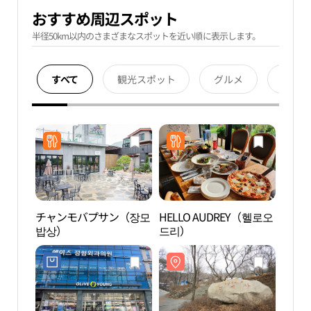
おすすめ周辺スポット
半径50km以内のさまざまなスポットを近い順に表示します。
すべて
観光スポット
グルメ
宿泊
チャンモバプサン（장모
HELLO AUDREY（헬로오
清渓
밥상）
드리）
（경