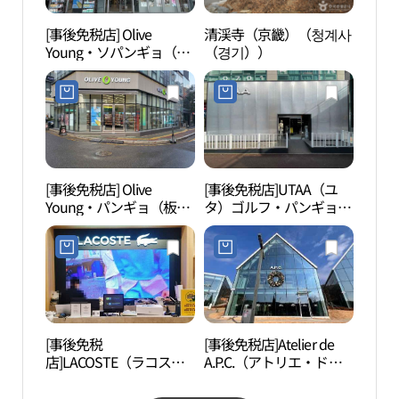
[事後免税店] Olive
清渓寺（京畿）（청계사
ソウ
Young・ソパンギョ（西
（경기））
원）
板橋）店(올리브영 서판
교점)
[事後免税店] Olive
[事後免税店]UTAA（ユ
国立
Young・パンギョ（板
タ）ゴルフ・パンギョ
（국
橋）図書館店(올리브영
（板橋）店(유타골프 판
천）
판교도서관점)
교점)
[事後免税
[事後免税店]Atelier de
韓国
店]LACOSTE（ラコス
A.P.C.（アトリエ・ド・
국잡
テ）・ロッテプレミアム
アーペーセー）・ロッテ
アウトレットウィワン
プレミアムアウトレット