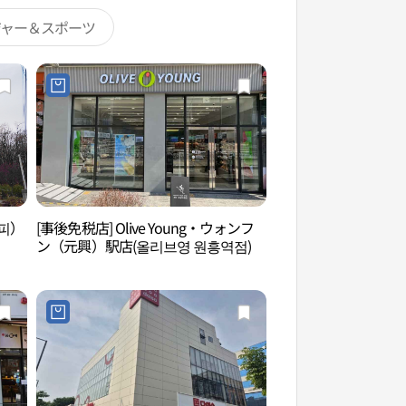
ジャー＆スポーツ
커피）
[事後免税店] Olive Young・ウォンフ
元堂種馬牧場（レッ
ン（元興）駅店(올리브영 원흥역점)
元堂）（원당종마목
당））