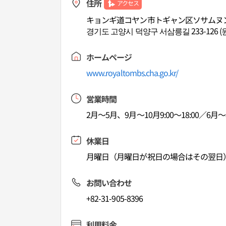
住所
アクセス
キョンギ道コヤン市トギャン区ソサムヌンギ
경기도 고양시 덕양구 서삼릉길 233-126 (
ホームページ
www.royaltombs.cha.go.kr/
営業時間
2月～5月、9月～10月9:00～18:00／6月～8月
休業日
月曜日（月曜日が祝日の場合はその翌日
お問い合わせ
+82-31-905-8396
利用料金