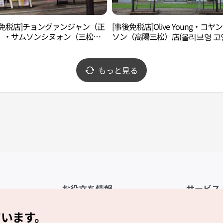
後免税店]チョングァンジャン（正
[事後免税店]Olive Young・コヤ
）・サムソンシヌォン（三松新
ソン（高陽三松）店(올리브영 고
本店(정관장 삼송신원본점)
송점)
もっと見る
お役立ち情報
サービス
公式アプリ「VISITKOREA」
利用規約
ています。