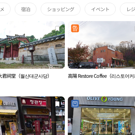
メ
宿泊
ショッピング
イベント
レ
大君祠堂（월산대군사당）
高陽 Restore Coffee（리스토어