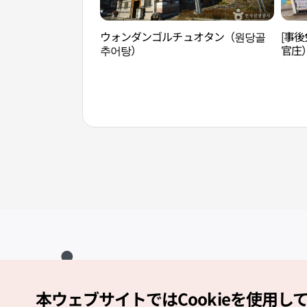
ウォンダンゴルチュオタン（원당골
[事
추어탕）
官庄
院）
本ウェブサイトではCookieを使用し
Copyright (c) Korea Tourism Organization All Rights Reserved.