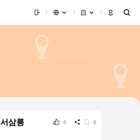
 서삼릉
0
0