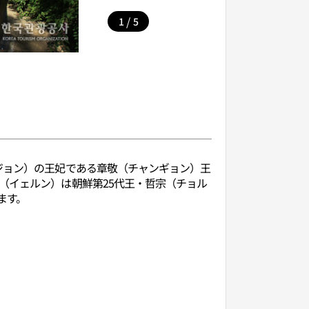
/
1
5
ジョン）の王妃である章敬（チャンギョン）王
（イェルン）は朝鮮第25代王・哲宗（チョル
ます。