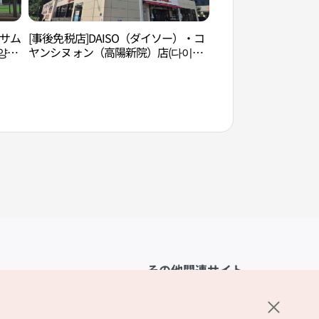
ンサム
[事後免税店]DAISO（ダイソー）・コ
smob高陽（스몹 
양삼
ヤンシヌォン（高陽新院）店(다이소
고양신원점)
その他関連サイト
韓国観光公社
K-MICE