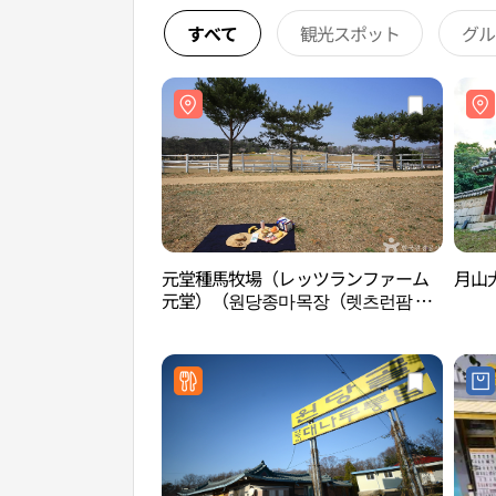
すべて
観光スポット
グル
元堂種馬牧場（レッツランファーム
月山
元堂）（원당종마목장（렛츠런팜 원
당））