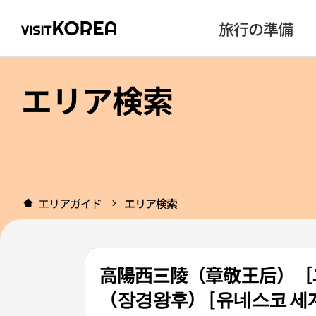
旅行の準備
エリア検索
エリアガイド
エリア検索
高陽西三陵（章敬王后）［
（장경왕후） [유네스코 세