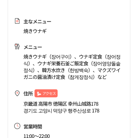
主なメニュー
焼きウナギ
メニュー
焼きウナギ（장어구이）、ウナギ定食（장어정
식）、ウナギ栄養石釜ご飯定食（장어영양돌솥
정식）、韓方水炊き（한방백숙）、マクズワイ
ガニの醤油漬け定食（참게장정식）など
住所
アクセス
京畿道 高陽市 徳陽区 幸州山城路178
경기도 고양시 덕양구 행주산성로 178
営業時間
11:00～22:00