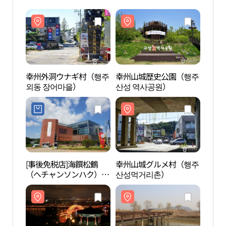
幸州外洞ウナギ村（행주
幸州山城歴史公園（행주
幸州
외동 장어마을）
산성 역사공원）
외동 
[事後免税店]海饌松鶴
幸州山城グルメ村（행주
幸州
（ヘチャンソンハク）海
산성먹거리촌）
산성
苔(해찬송학김)