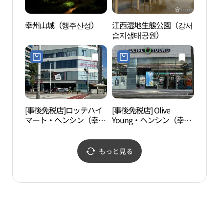
幸州山城（행주산성）
江西湿地生態公園（강서
江西
습지생태공원）
습지
[事後免税店]ロッテハイ
[事後免税店] Olive
スイ
マート・ヘンシン（幸
Young・ヘンシン（幸
子ど
信）駅店(롯데하이마트
信）駅店(올리브영 행신
위트
행신역점)
역점)
품체
もっと見る