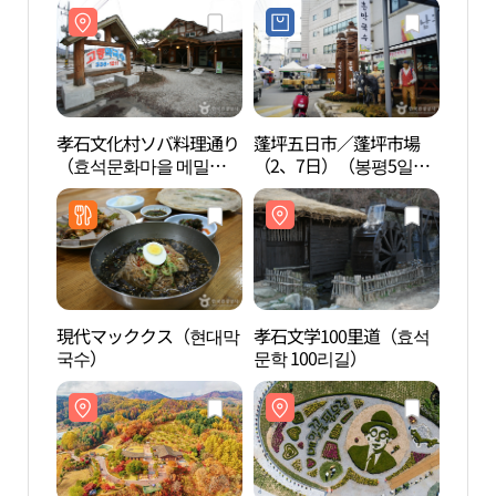
孝石文化村ソバ料理通り
蓬坪五日市／蓬坪市場
孝石
（효석문화마을 메밀음
（2、7日）（봉평5일장 /
（효
식거리）
봉평시장（2, 7 일）
식거
現代マッククス（현대막
孝石文学100里道（효석
李孝
국수）
문학 100리길）
화마