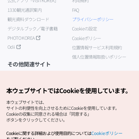
公式アプリ「VISITKOREA」
利用規約
1330観光通訳案内
FAQ
観光資料ダウンロード
プライバシーポリシー
デジタルブック／電子書籍
Cookieの設定
PHOTO KOREA
Cookieポリシー
Odii
位置情報サービス利用規約
個人位置情報取扱いポリシー
その他関連サイト
韓国観光公社
K-MICE
本ウェブサイトではCookieを使用しています。
本ウェブサイトでは、
サイトの利便性を向上させるためにCookieを使用しています。
Cookieの収集に同意される場合は「同意する」
ボタンをクリックしてください。
Cookieに関する詳細および使用目的については
Cookieポリシー
Copyright (c) Korea Tourism Organization All Rights