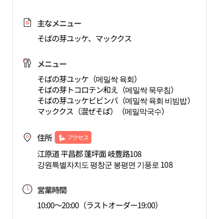
主なメニュー
そばの芽ユッケ、マッククス
メニュー
そばの芽ユッケ（메밀싹 육회）
そばの芽トコロテン和え（메밀싹 묵무침）
そばの芽ユッケビビンバ（메밀싹 육회 비빔밥）
マッククス（混ぜそば）（메밀막국수）
住所
アクセス
江原道 平昌郡 蓬坪面 岐豊路108
강원특별자치도 평창군 봉평면 기풍로 108
営業時間
10:00～20:00（ラストオーダー19:00）