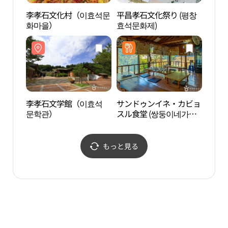
李孝石文化村（이효석문
平昌孝石文化祭り (평창
李孝
화마을）
효석문화제)
가）
李孝石文学館（이효석
サンドゥンイネ・カビョ
興亭
문학관）
スル食堂 (쌍둥이네가벼
슬식당)
もっと見る