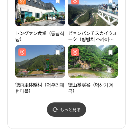
トングァン食堂（동광식
ピョンバンチスカイウォ
旌善
당）
ーク（병방치 스카이워
아리랑
크）
徳雨里体験村（덕우리체
徳山基渓谷（덕산기 계
アウ
험마을）
곡）
もっと見る