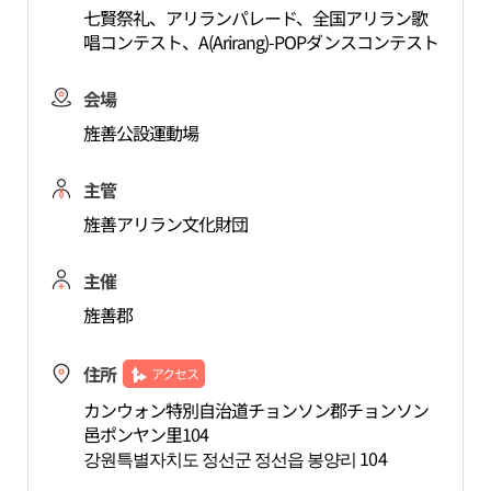
七賢祭礼、アリランパレード、全国アリラン歌
唱コンテスト、A(Arirang)-POPダンスコンテスト
会場
旌善公設運動場
主管
旌善アリラン文化財団
主催
旌善郡
住所
アクセス
カンウォン特別自治道チョンソン郡チョンソン
邑ポンヤン里104
강원특별자치도 정선군 정선읍 봉양리 104