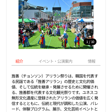
/
1
10
紹介
イベント・公演案内
情報
旌善（チョンソン）アリラン祭りは、韓国を代表す
る民謡である「旌善アリラン」の歴史と文化的価
値、そして伝統を継承・発展させるために開催され
る、旌善郡を代表する文化観光祭りです。ユネスコ
無形文化遺産に登録されたアリランの価値を広く発
信するとともに、伝統と現代が調和した公演、パレ
ード、体験プログラム、展示、文化芸術イベントと