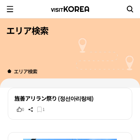
エリア検索
エリア検索
旌善アリラン祭り (정선아리랑제)
0
1