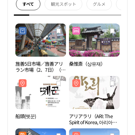
すべて
観光スポット
グルメ
宿泊
旌善5日市場／旌善アリ
桑惟斎（상유재）
ピョ
ラン市場（2、7日）（정
ーク
선5일장／정선 아리랑시
크）
장（2, 7일））
船頭(뗏꾼)
アリアラリ（ARI: The
徳山
Spirit of Korea, 아리아라
곡）
리）