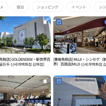
メ
宿泊
ショッピング
イベント
レ
免税店] GOLDENDEW・新世界百
[事後免税店] MUJI・シンセゲ（
골든듀 신세계백화점 김해점)
界）百貨店(MUJI 신세계백화점 
점)