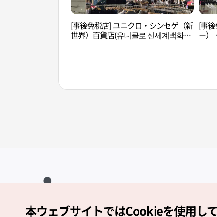
[事後免税店] ユニクロ・シンセゲ（新
[事後
世界）百貨店(유니클로 신세계백화점
ー）
김해점)
（金
점)
本ウェブサイトではCookieを使用し
Copyright (c) Korea Tourism Organization All Rights Reserved.