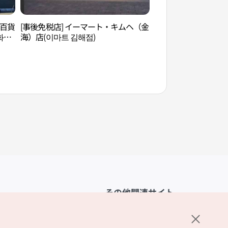
）百貨
[事後免税店] イーマート・キムヘ（金
金海 大成洞古墳群（
화점
海）店(이마트 김해점)
군）
その他関連サイト
韓国観光公社
K-MICE