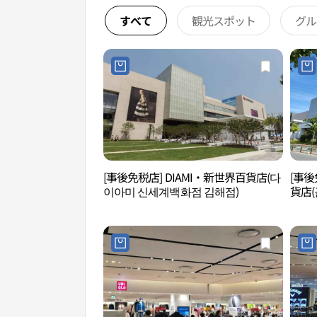
すべて
観光スポット
グル
[事後免税店] DIAMI・新世界百貨店(다
[事後
이아미 신세계백화점 김해점)
貨店(