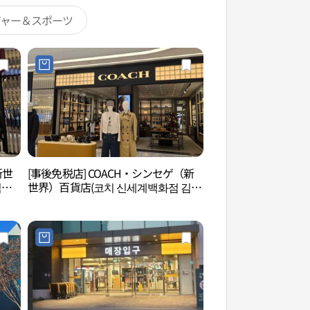
ジャー＆スポーツ
新世
[事後免税店] COACH・シンセゲ（新
金海文化院（김해문
김해
世界）百貨店(코치 신세계백화점 김해
점)