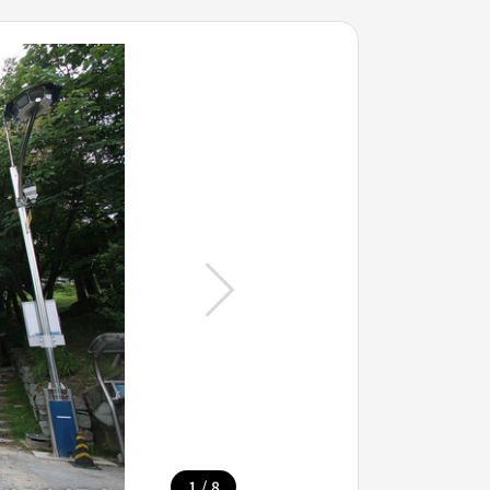
/
1
8