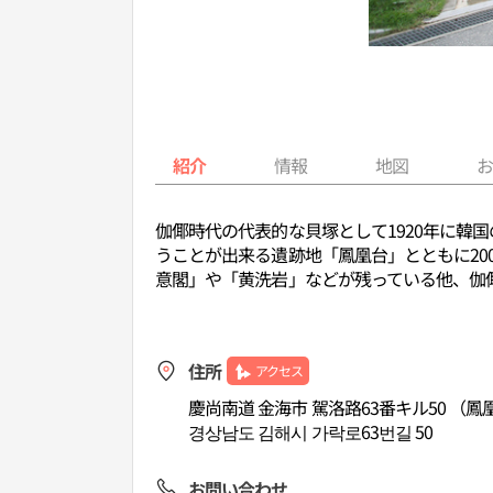
紹介
情報
地図
伽倻時代の代表的な貝塚として1920年に
うことが出来る遺跡地「鳳凰台」とともに20
意閣」や「黄洗岩」などが残っている他、伽
住所
アクセス
慶尚南道 金海市 駕洛路63番キル50 （鳳
경상남도 김해시 가락로63번길 50
お問い合わせ