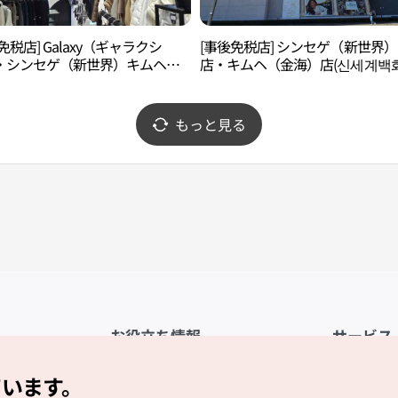
免税店] Galaxy（ギャラクシ
[事後免税店] シンセゲ（新世界
・シンセゲ（新世界）キムヘ
店・キムヘ（金海）店(신세계백
海）店(갤럭시 신세계백화점 김해
김해점)
もっと見る
お役立ち情報
サービス
公式アプリ「VISITKOREA」
利用規約
ています。