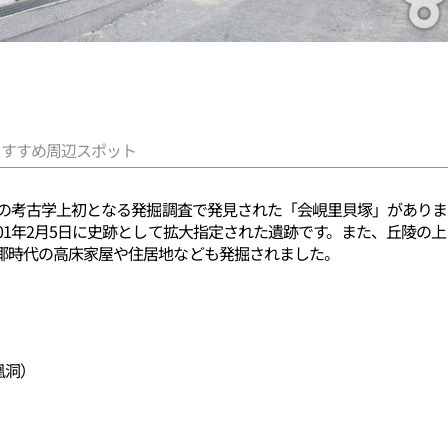
おすすめ周辺スポット
韓国の考古学上初となる発掘調査で発見された「会峴里貝塚」があり
01年2月5日に史跡として拡大指定された遺跡です。また、丘陵の
倻時代の高床家屋や住居地なども発掘されました。
凰洞）