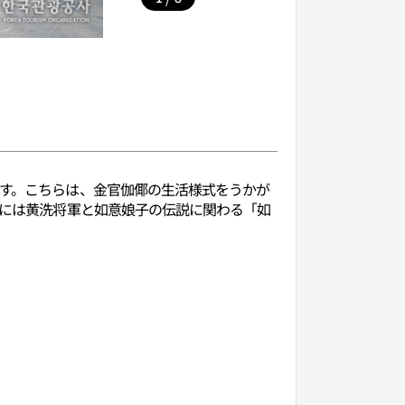
ます。こちらは、金官伽倻の生活様式をうかが
上には黄洗将軍と如意娘子の伝説に関わる「如