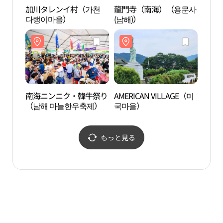
加川タレンイ村（가천
龍門寺（南海）（용문사
龍門
다랭이마을）
(남해)）
(남해
南海ニンニク・韓牛祭り
AMERICAN VILLAGE（미
閑麗
（남해 마늘한우축제）
국마을）
島）
（오
もっと見る