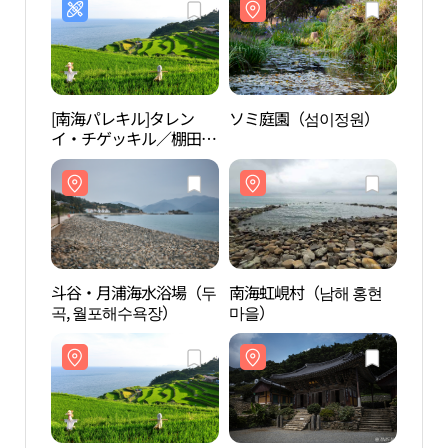
[南海パレキル]タレン
ソミ庭園（섬이정원）
ソミ
イ・チゲッキル／棚田・
背負子道（[남해 바래길]
다랭이지겟길）
斗谷・月浦海水浴場（두
南海虹峴村（남해 홍현
南海
곡, 월포해수욕장）
마을）
마을