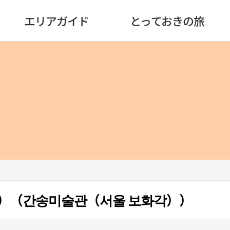
エリアガイド
とっておきの旅
）（간송미술관（서울 보화각））