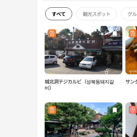
すべて
観光スポット
グル
城北洞テジカルビ（성북동돼지갈
サンダ
비）