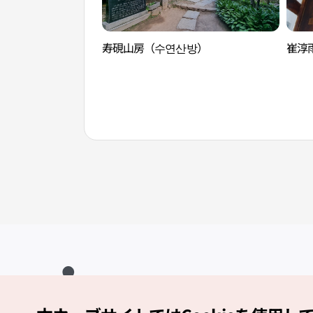
寿硯山房（수연산방）
崔淳