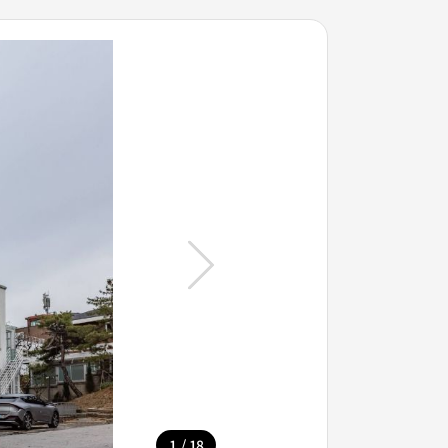
/
1
18