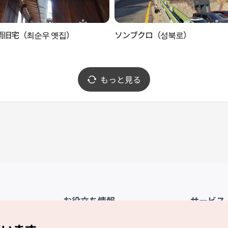
雨旧宅（최순우 옛집）
ソンブクロ（성북로）
もっと見る
お役立ち情報
サービス
公式アプリ「VISITKOREA」
利用規約