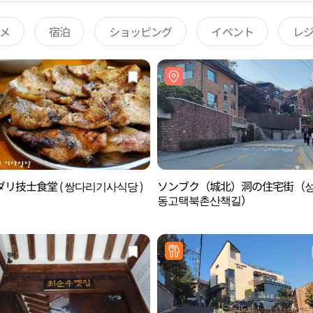
メ
宿泊
ショッピング
イベント
レ
リ技士食堂 ( 쌍다리기사식당 )
ソンブク（城北）洞の住宅街（
동고택북촌산책길）