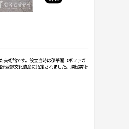
した美術館です。設立当時は葆華閣（ポファガ
に国家登録文化遺産に指定されました。澗松美術