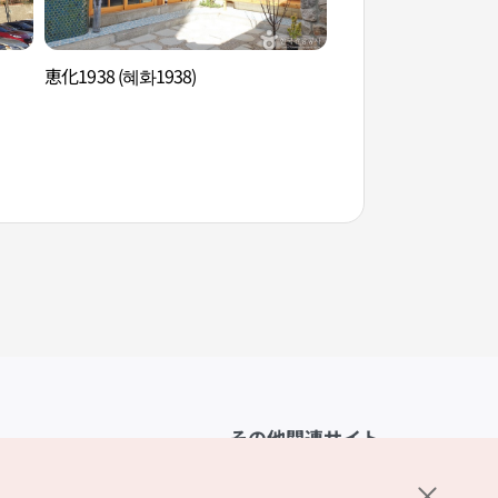
恵化1938 (혜화1938)
臥龍公園（와룡공원
その他関連サイト
韓国観光公社