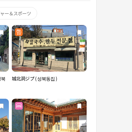
ジャー＆スポーツ
성북
城北洞ジプ ( 성북동집 )
ソンブク（城北）洞
동고택북촌산책길）