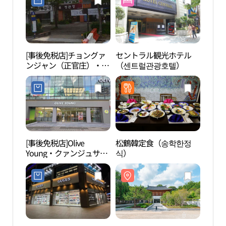
[事後免税店]チョングァ
セントラル観光ホテル
セラピ
ンジャン（正官庄）・サ
（센트럴관광호텔）
라피 
ンム（尚武）店(정관장
상무점)
[事後免税店]Olive
松鶴韓定食（송학한정
光州
Young・クァンジュサン
식）
마루
ムシチョン（光州尚武市
庁）店(올리브영 광주상
무시청점)