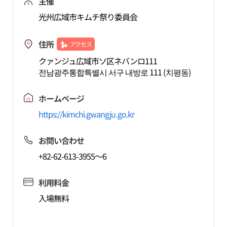
主催
光州広域市キムチ祭り委員会
住所
アクセス
クァンジュ広域市ソ区ネバンロ111
전남광주통합특별시 서구 내방로 111 (치평동)
ホームページ
https://kimchi.gwangju.go.kr
お問い合わせ
+82-62-613-3955～6
利用料金
入場無料