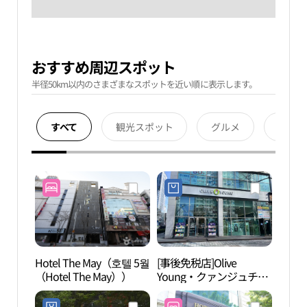
おすすめ周辺スポット
半径50km以内のさまざまなスポットを近い順に表示します。
すべて
観光スポット
グルメ
宿泊
Hotel The May（호텔 5월
[事後免税店]Olive
無覚
（Hotel The May））
Young・クァンジュチピ
ョン（光州治坪）店(올
리브영 광주치평점)