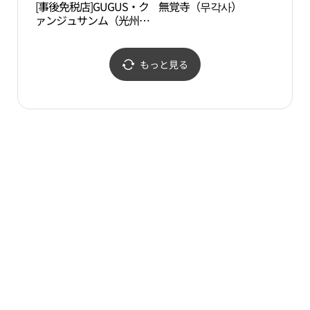
[事後免税店]GUGUS・ク
無覚寺（무각사）
ピッ
ァンジュサンム（光州尚
（빛
武）店(구구스 광주상무
점)
もっと見る