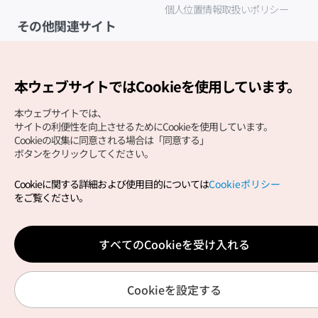
個人位置情報取扱いポリシー
その他関連サイト
韓国観光公社
K-MICE
本ウェブサイトではCookieを使用しています。
本ウェブサイトでは、
サイトの利便性を向上させるためにCookieを使用しています。
Cookieの収集に同意される場合は「同意する」
ボタンをクリックしてください。
Cookieに関する詳細および使用目的については
Cookieポリシー
Copyright (c) Korea Tourism Organization All Rights
をご覧ください。
Reserved.
サイトエラー報告
公式メール
japanese@knto.or.kr
すべてのCookieを受け入れる
Cookieを設定する