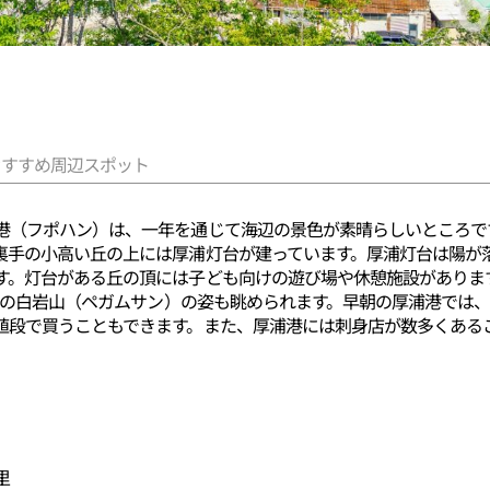
おすすめ周辺スポット
港（フポハン）は、一年を通じて海辺の景色が素晴らしいところで
裏手の小高い丘の上には厚浦灯台が建っています。厚浦灯台は陽が
す。灯台がある丘の頂には子ども向けの遊び場や休憩施設がありま
トルの白岩山（ペガムサン）の姿も眺められます。早朝の厚浦港では
値段で買うこともできます。また、厚浦港には刺身店が数多くある
里