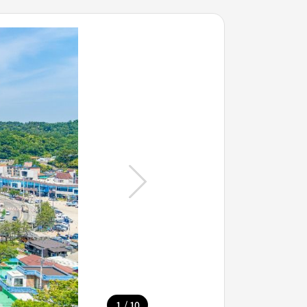
/
1
10