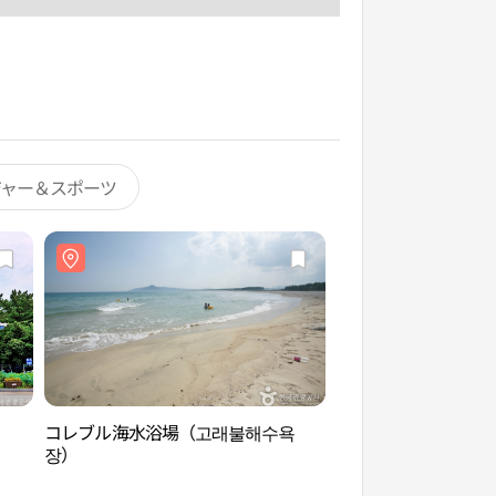
ジャー＆スポーツ
コレブル海水浴場（고래불해수욕
登起山スカイウォー
장）
이워크）