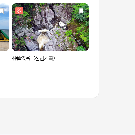
神仙渓谷（신선계곡）
白岩温泉観光特区（
구）