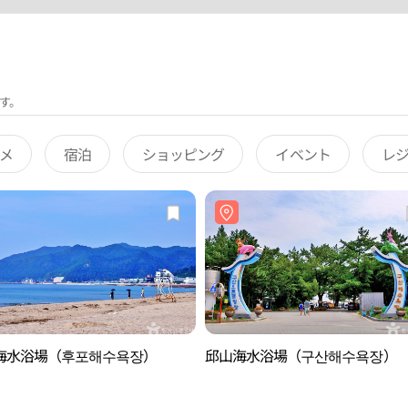
す。
メ
宿泊
ショッピング
イベント
レ
海水浴場（후포해수욕장）
邱山海水浴場（구산해수욕장）