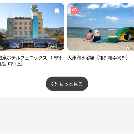
温泉ホテルフェニックス （백암
大津海水浴場（대진해수욕장）
호텔 피닉스）
もっと見る