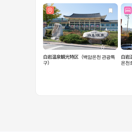
白岩温泉観光特区（백암온천 관광특
白岩
구）
온천