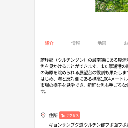
紹介
情報
地図
蔚珍郡（ウルチングン）の最南端にある厚浦
魚を見かけることができます。また厚浦港の
の海原を眺められる展望台の役割も果たしま
はじめ、海と反対側にある標高1,004メー
市場の様子を見学でき、新鮮な魚も手ごろな
す。
住所
アクセス
キョンサンブク道ウルチン郡フポ面フポ