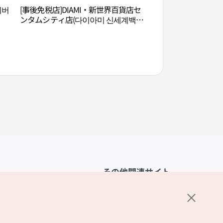
리버
[事後免税店]DIAMI・新世界百貨店セ
スパランド・センタ
ンタムシティ店(다이아미 신세계백화
드 센텀시티)
점 센텀시티점)
その他関連サイト
韓国観光公社
K-MICE