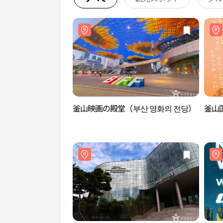
釜山映画の殿堂（부산 영화의 전당）
釜山