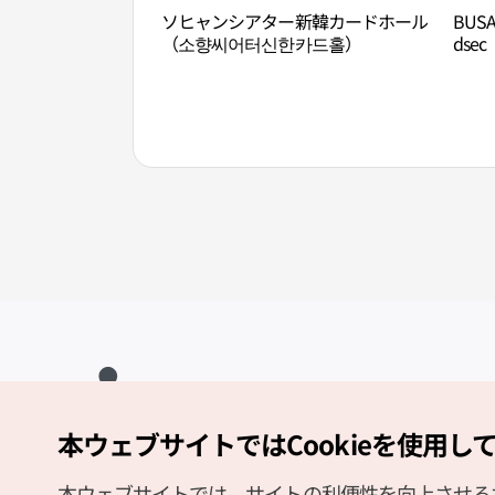
ソヒャンシアター新韓カードホール
BUSA
（소향씨어터신한카드홀）
dse
dsec
本ウェブサイトではCookieを使用し
Copyright (c) Korea Tourism Organization All Rights Reserved.
サイトエラー報告
公式メール
japanese@knto.or.kr
本ウェブサイトでは、サイトの利便性を向上させるため