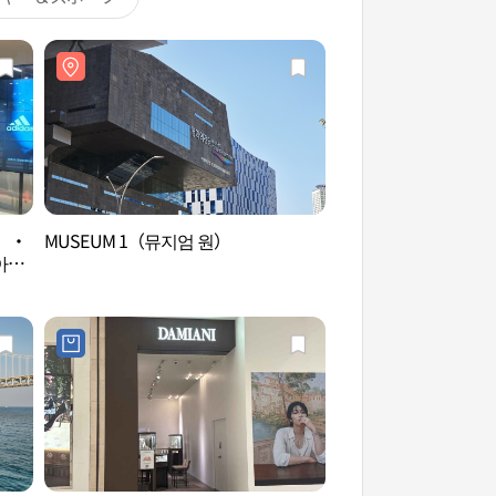
ス）・
MUSEUM 1（뮤지엄 원）
釜山映画の殿堂（부
아디