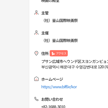
映画の殿堂
主管
（社）釜山国際映画祭
主催
（社）釜山国際映画祭
住所
アクセス
プサン広域市ヘウンデ区スヨンガンビョン
부산광역시 해운대구 수영강변대로 120 (
ホームページ
https://www.biff.kr/kor
お問い合わせ
+82-1688-3010