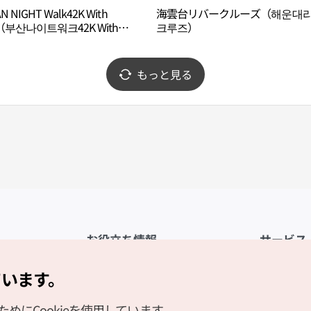
N NIGHT Walk42K With
海雲台リバークルーズ（해운대
c（부산나이트워크42K With
크루즈）
）
もっと見る
お役立ち情報
サービス
公式アプリ「VISITKOREA」
利用規約
ています。
1330観光通訳案内
FAQ
にCookieを使用しています。