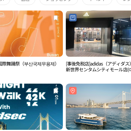
国際舞踊祭（부산국제무용제）
[事後免税店]adidas（アディダ
新世界センタムシティモール店(
다스 신세계 센텀시티몰점)