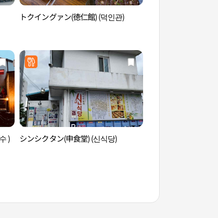
トクイングァン(徳仁館) (덕인관)
官防堤林（관방제림
 )
シンシクタン(申食堂) (신식당)
潭陽メタセコイア並
세쿼이아길）