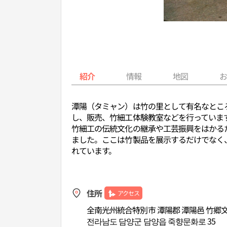
紹介
情報
地図
潭陽（タミャン）は竹の里として有名なとこ
し、販売、竹細工体験教室などを行っていま
竹細工の伝統文化の継承や工芸振興をはかるた
ました。ここは竹製品を展示するだけでなく
れています。
住所
アクセス
全南光州統合特別市 潭陽郡 潭陽邑 竹郷文
전라남도 담양군 담양읍 죽향문화로 35