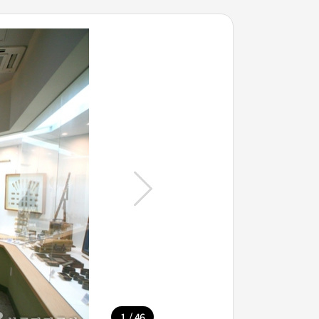
/
1
46