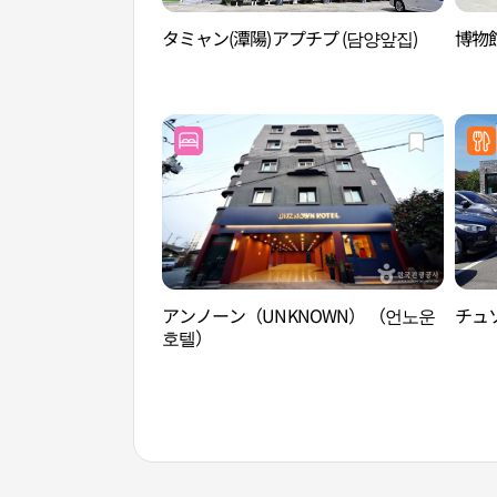
タミャン(潭陽)アプチプ (담양앞집)
博物
アンノーン（UNKNOWN） （언노운
チュソ
호텔）