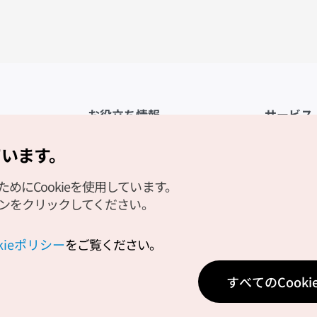
お役立ち情報
サービス
公式アプリ「VISITKOREA」
利用規約
ています。
1330観光通訳案内
FAQ
にCookieを使用しています。
観光資料ダウンロード
プライバシ
タンをクリックしてください。
デジタルブック／電子書籍
Cookieの
PHOTO KOREA
Cookieポ
okieポリシー
をご覧ください。
Odii
位置情報サ
すべてのCook
個人位置情