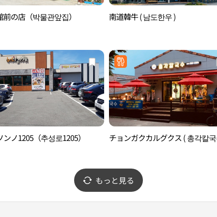
館前の店（박물관앞집）
南道韓牛 ( 남도한우 )
ンノ1205（추성로1205）
チョンガクカルグクス ( 총각칼국수
もっと見る