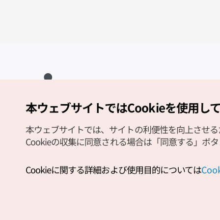
本ウェブサイトではCookieを使用し
Copyright (c) Korea Tourism Organization All Rights Reserved.
サイトエラー報告
公式メール
japanese@knto.or.kr
本ウェブサイトでは、サイトの利便性を向上させるため
Cookieの収集に同意される場合は「同意する」ボ
Cookieに関する詳細および使用目的については
Co