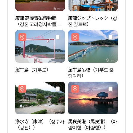
康津 高麗青磁博物館
康津ジップトレック（강
駕牛
（강진 고려청자박물
진 짚트랙）
관）
駕牛島（가우도）
駕牛島吊橋（가우도 출
浄水
렁다리）
（강
浄水寺（康津）（정수사
馬良美港（馬良港）（마
茶山
（강진））
량미항（마량항））
跡地