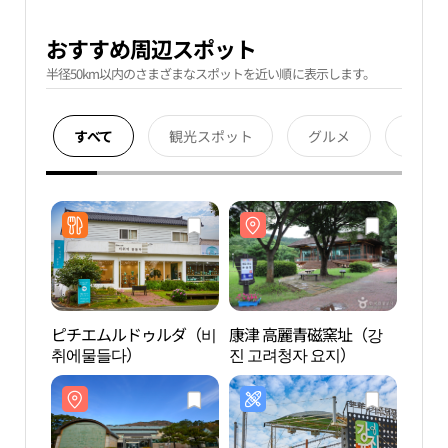
おすすめ周辺スポット
半径50km以内のさまざまなスポットを近い順に表示します。
すべて
観光スポット
グルメ
宿泊
ピチエムルドゥルダ（비
康津 高麗青磁窯址（강
康津
취에물들다）
진 고려청자 요지）
진 고