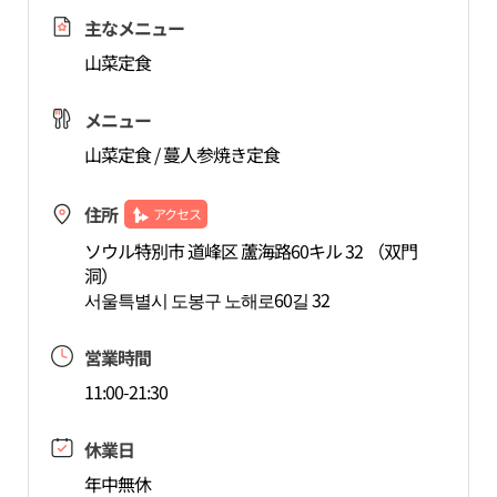
主なメニュー
山菜定食
メニュー
山菜定食 / 蔓人参焼き定食
住所
アクセス
ソウル特別市 道峰区 蘆海路60キル 32 （双門
洞）
서울특별시 도봉구 노해로60길 32
営業時間
11:00-21:30
休業日
年中無休