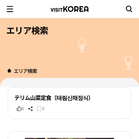
エリア検索
エリア検索
テリム山菜定食（태림산채정식）
0
0