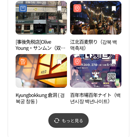
門）店(롯데하이마트 쌍
문점)
[事後免税店]Olive
江北百麦祭り（강북 백
国立4
Young・サンムン（双
맥축제）
4.1
門）店(올리브영 쌍문점)
Kyungbokkung 倉洞 ( 경
百年市場百年ナイト（백
サン
복궁 창동 )
년시장 백년나이트）
（상
もっと見る