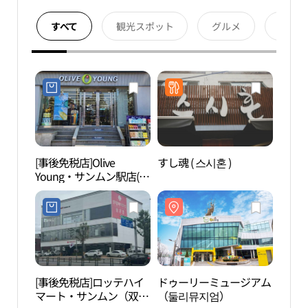
すべて
観光スポット
グルメ
宿泊
[事後免税店]Olive
すし魂 ( 스시혼 )
ドゥ
Young・サンムン駅店(올
（둘
리브영 쌍문역점)
[事後免税店]ロッテハイ
ドゥーリーミュージアム
澗松
マート・サンムン（双
（둘리뮤지엄）