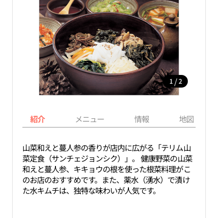
/
1
2
紹介
メニュー
情報
地図
山菜和えと蔓人参の香りが店内に広がる「テリム山
菜定食（サンチェジョンシク）」。 健康野菜の山菜
和えと蔓人参、キキョウの根を使った根菜料理がこ
のお店のおすすめです。また、薬水（湧水）で漬け
た水キムチは、独特な味わいが人気です。