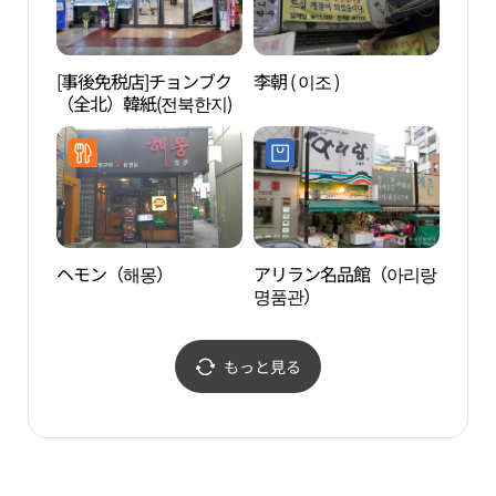
[事後免税店]チョンブク
李朝 ( 이조 )
ミュ
（全北）韓紙(전북한지)
（뮤
ヘモン（해몽）
アリラン名品館（아리랑
HIDE
명품관）
ル店
지길
もっと見る