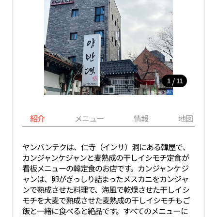
/
1
11
紹介
メニュー
情報
地図
ヤンバンテクは、仁寺（インサ）洞にある韓屋で、
カンジャンケジャンと麦熟成の干しイシモチ定食が
看板メニューの韓定食のお店です。カンジャンケジ
ャンは、卵がぎっしり詰まったメスカニをカンジャ
ンで熟成させた料理で、海風で乾燥させた干しイシ
モチを大麦で熟成させた麦熟成の干しイシモチもご
飯と一緒に食べると絶品です。すべてのメニューに