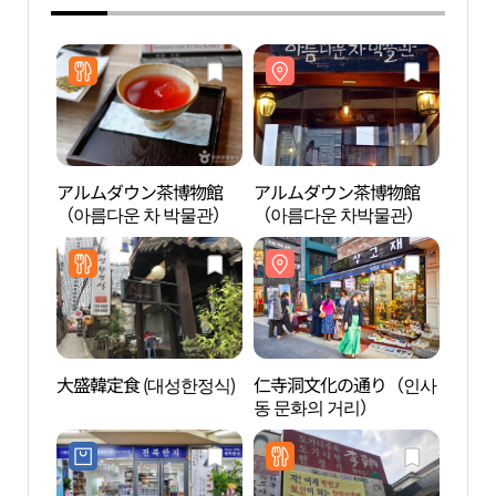
アルムダウン茶博物館
アルムダウン茶博物館
アル
（아름다운 차 박물관）
（아름다운 차박물관）
（아
大盛韓定食 (대성한정식)
仁寺洞文化の通り（인사
勝洞
동 문화의 거리）