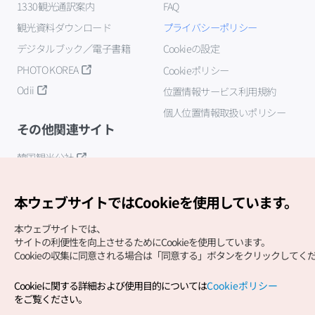
1330観光通訳案内
FAQ
観光資料ダウンロード
プライバシーポリシー
デジタルブック／電子書籍
Cookieの設定
PHOTO KOREA
Cookieポリシー
Odii
位置情報サービス利用規約
個人位置情報取扱いポリシー
その他関連サイト
韓国観光公社
K-MICE
本ウェブサイトではCookieを使用しています。
本ウェブサイトでは、
サイトの利便性を向上させるためにCookieを使用しています。
Cookieの収集に同意される場合は「同意する」ボタンをクリックしてく
Cookieに関する詳細および使用目的については
Cookieポリシー
Copyright (c) Korea Tourism Organization All Rights
をご覧ください。
Reserved.