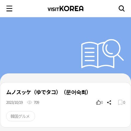
ムノスッケ（ゆでタコ）（문어숙회）
2023/10/19
709
0
0
韓国グルメ