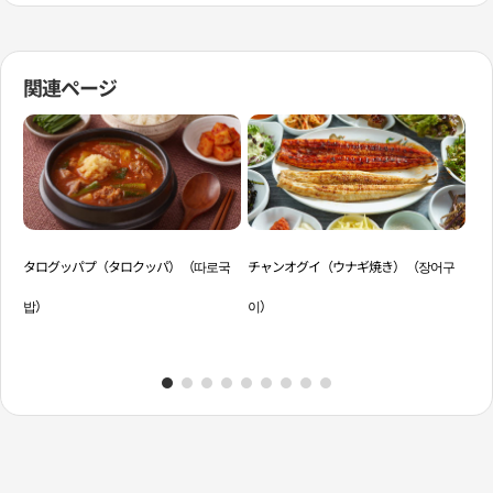
関連ページ
タログッパプ（タロクッパ）（따로국
チャンオグイ（ウナギ焼き）（장어구
チ
밥）
이）