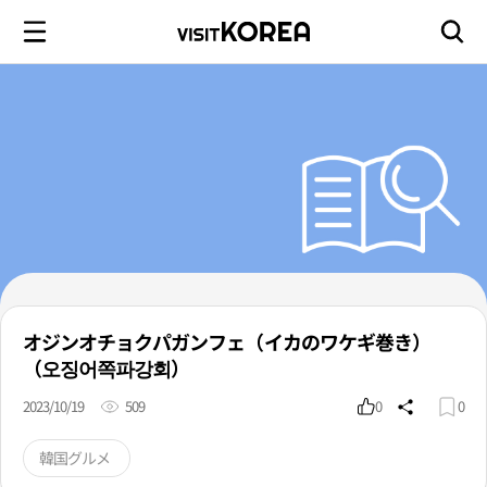
オジンオチョクパガンフェ（イカのワケギ巻き）
（오징어쪽파강회）
2023/10/19
509
0
0
韓国グルメ