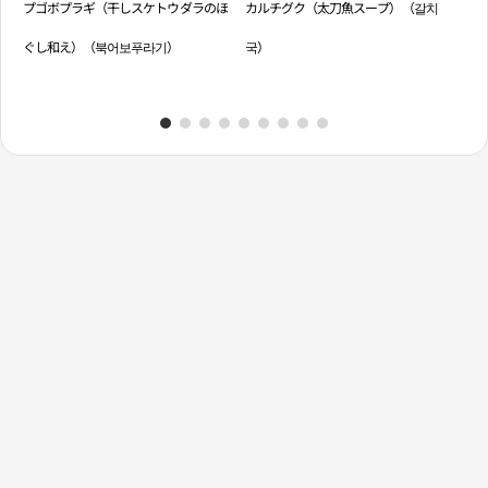
プゴボプラギ（干しスケトウダラのほ
カルチグク（太刀魚スープ）（갈치
ス
ぐし和え）（북어보푸라기）
국）
サ
김