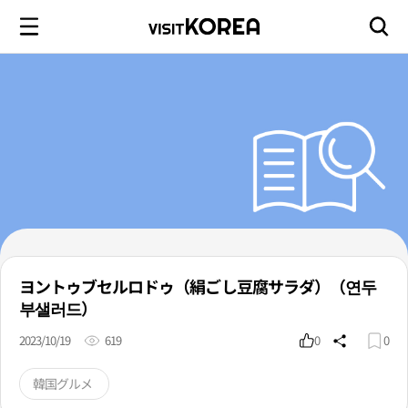
ヨントゥブセルロドゥ（絹ごし豆腐サラダ）（연두
부샐러드）
2023/10/19
619
0
0
韓国グルメ