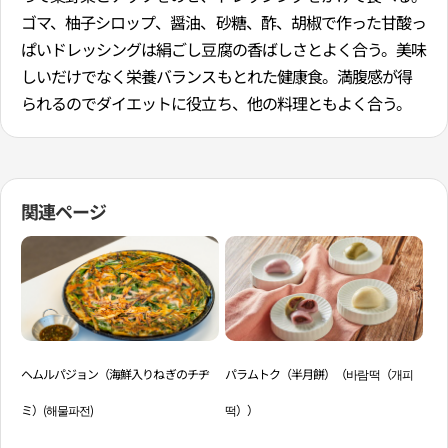
ゴマ、柚子シロップ、醤油、砂糖、酢、胡椒で作った甘酸っ
ぱいドレッシングは絹ごし豆腐の香ばしさとよく合う。美味
しいだけでなく栄養バランスもとれた健康食。満腹感が得
られるのでダイエットに役立ち、他の料理ともよく合う。
関連ページ
ヘムルパジョン（海鮮入りねぎのチヂ
パラムトク（半月餅）（바람떡（개피
タ
ミ）(해물파전)
떡））
（