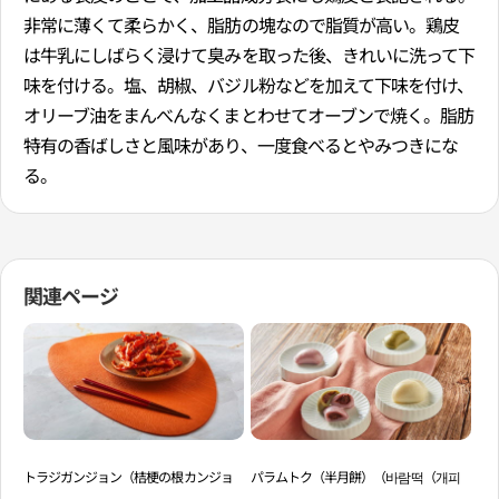
非常に薄くて柔らかく、脂肪の塊なので脂質が高い。鶏皮
は牛乳にしばらく浸けて臭みを取った後、きれいに洗って下
味を付ける。塩、胡椒、バジル粉などを加えて下味を付け、
オリーブ油をまんべんなくまとわせてオーブンで焼く。脂肪
特有の香ばしさと風味があり、一度食べるとやみつきにな
る。
関連ページ
トラジガンジョン（桔梗の根カンジョ
パラムトク（半月餅）（바람떡（개피
オ