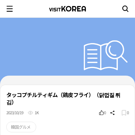
タッコプチルティギム（鶏皮フライ）（닭껍질 튀
김）
2023/10/19
1K
0
0
韓国グルメ