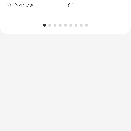
ン）（도라지강정）
떡））
（