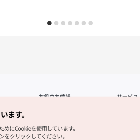
お役立ち情報
サービス
公式アプリ「VISITKOREA」
利用規約
ています。
1330観光通訳案内
FAQ
にCookieを使用しています。
観光資料ダウンロード
プライバシ
タンをクリックしてください。