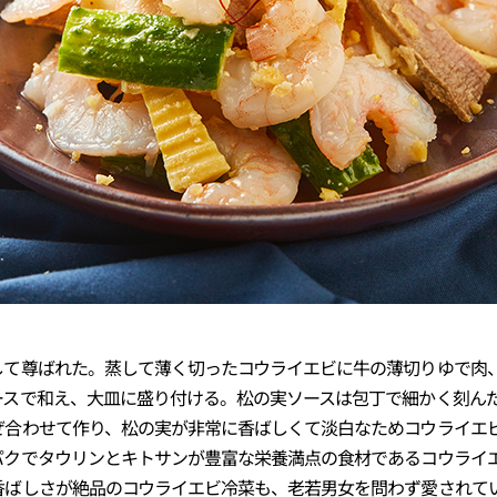
して尊ばれた。蒸して薄く切ったコウライエビに牛の薄切りゆで肉
ースで和え、大皿に盛り付ける。松の実ソースは包丁で細かく刻ん
ぜ合わせて作り、松の実が非常に香ばしくて淡白なためコウライエ
パクでタウリンとキトサンが豊富な栄養満点の食材であるコウライ
香ばしさが絶品のコウライエビ冷菜も、老若男女を問わず愛されて