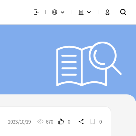
2023/10/19
670
0
0