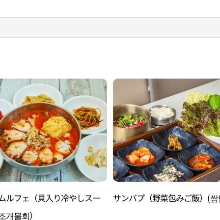
ムルフェ（貝入り冷やしスー
サンバプ（野菜包みご飯）(쌈
조개물회）