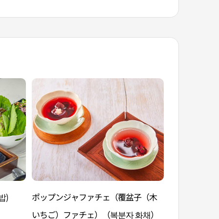
밥)
ポップンジャファチェ（覆盆子（木
ポムドンムチ
いちご）ファチェ）（복분자 화채）
（봄동무침）