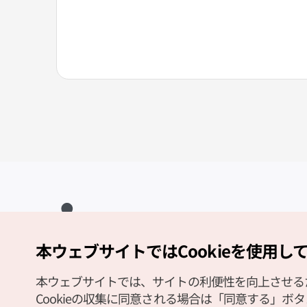
本ウェブサイトではCookieを使用し
Copyright (c) Korea Tourism Organization All Rights Reserved.
サイトエラー報告
公式メール
japanese@knto.or.kr
本ウェブサイトでは、サイトの利便性を向上させるため
Cookieの収集に同意される場合は「同意する」ボ