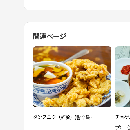
関連ページ
タンスユク（酢豚）(탕수육)
チョゲ
プ）（