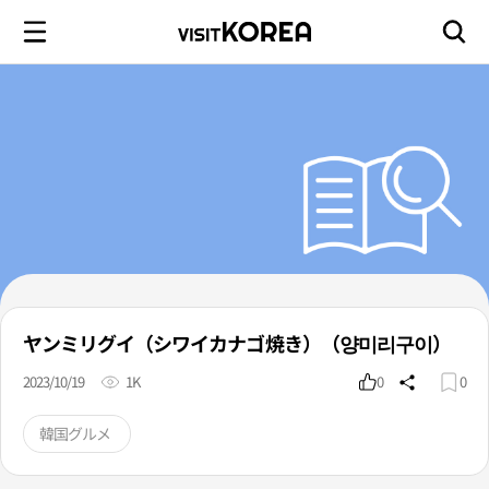
ヤンミリグイ（シワイカナゴ焼き）（양미리구이）
2023/10/19
1K
0
0
韓国グルメ