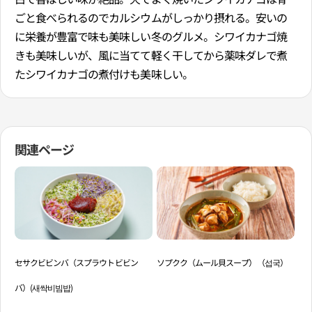
ごと食べられるのでカルシウムがしっかり摂れる。安いの
に栄養が豊富で味も美味しい冬のグルメ。シワイカナゴ焼
きも美味しいが、風に当てて軽く干してから薬味ダレで煮
たシワイカナゴの煮付けも美味しい。
関連ページ
セサクビビンバ（スプラウトビビン
ソプクク（ムール貝スープ）（섭국）
ホ
バ）(새싹비빔밥)
혜)