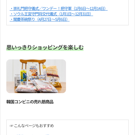
・崇礼門把守儀式／ワンデー！把守軍（1月6日～12月14日）
・ソウル王宮守門将交代儀式（1月1日～12月31日）
・聞慶茶碗祭り（4月27日～5月6日）
思いっきりショッピングを楽しむ
韓国コンビニの売れ筋商品
☞ こんなページもおすすめ