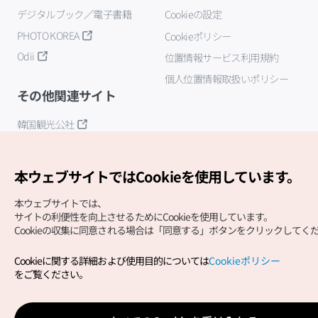
デジタルブック／電子書籍
Cookieの設定
PHOTO KOREA
Cookieポリシー
Odii
位置情報サービス利用規約
個人位置情報取扱いポリシー
その他関連サイト
韓国観光公社
K-MICE
本ウェブサイトではCookieを使用しています。
本ウェブサイトでは、
サイトの利便性を向上させるためにCookieを使用しています。
Cookieの収集に同意される場合は「同意する」ボタンをクリックしてく
Cookieに関する詳細および使用目的については
Cookieポリシー
Copyright (c) Korea Tourism Organization All Rights
をご覧ください。
Reserved.
サイトエラー報告
公式メール
japanese@knto.or.kr