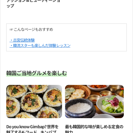
ァッション＆ビューティーショ
ップ
☞ こんなページもおすすめ
・古宮伝統体験
・韓流スターも楽しんだ体験レッスン
韓国ご当地グルメを楽しむ
Do you know Gimbap? 世界を
最も韓国的な味が楽しめる定食の
魅了するK-フード、キンパプ
魅力