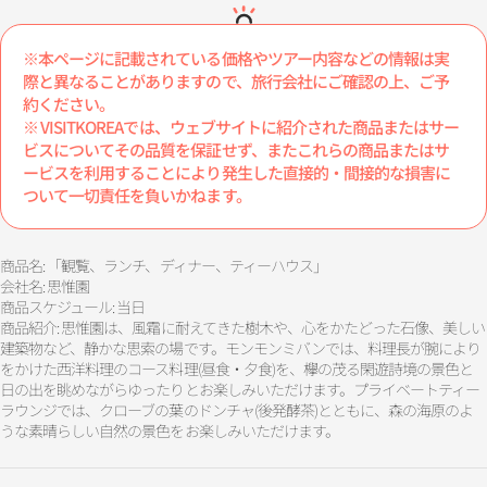
※本ページに記載されている価格やツアー内容などの情報は実
際と異なることがありますので、旅行会社にご確認の上、ご予
約ください。
※ VISITKOREAでは、ウェブサイトに紹介された商品またはサー
ビスについてその品質を保証せず、またこれらの商品またはサ
ービスを利用することにより発生した直接的・間接的な損害に
ついて一切責任を負いかねます。
商品名: 「観覧、ランチ、ディナー、ティーハウス」
会社名: 思惟園
商品スケジュール: 当日
商品紹介: 思惟園は、風霜に耐えてきた樹木や、心をかたどった石像、美しい
建築物など、静かな思索の場です。モンモンミバンでは、料理長が腕により
をかけた西洋料理のコース料理(昼食・夕食)を、欅の茂る閑遊詩境の景色と
日の出を眺めながらゆったりとお楽しみいただけます。プライベートティー
ラウンジでは、クローブの葉のドンチャ(後発酵茶)とともに、森の海原のよ
うな素晴らしい自然の景色をお楽しみいただけます。