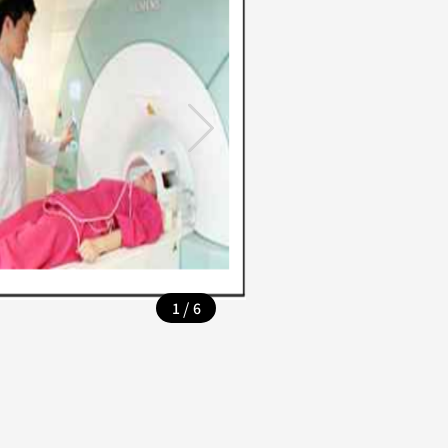
/
1
6