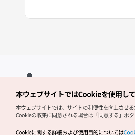
本ウェブサイトではCookieを使用し
Copyright (c) Korea Tourism Organization All Rights Reserved.
サイトエラー報告
公式メール
japanese@knto.or.kr
本ウェブサイトでは、サイトの利便性を向上させるため
Cookieの収集に同意される場合は「同意する」ボ
Cookieに関する詳細および使用目的については
Co