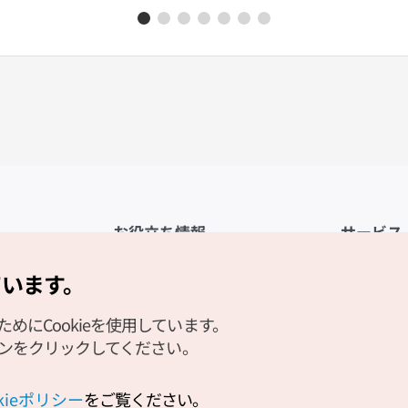
お役立ち情報
サービス
公式アプリ「VISITKOREA」
利用規約
ています。
1330観光通訳案内
FAQ
にCookieを使用しています。
観光資料ダウンロード
プライバシ
タンをクリックしてください。
デジタルブック／電子書籍
Cookieの
PHOTO KOREA
Cookieポ
okieポリシー
をご覧ください。