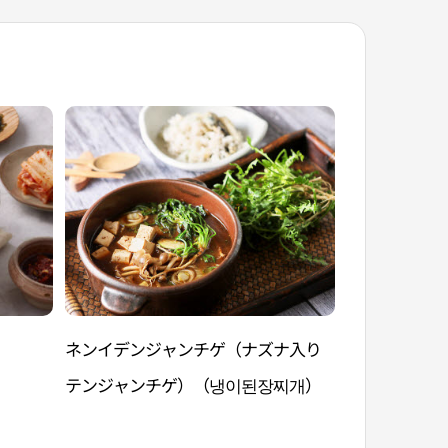
ネンイデンジャンチゲ（ナズナ入り
タッコムタン
テンジャンチゲ）（냉이된장찌개）
（닭곰탕）