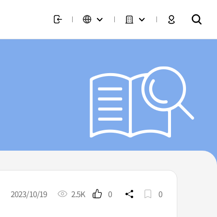
2023/10/19
2.5K
0
0