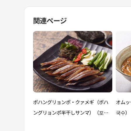
関連ページ
ポハングリョンポ・クァメギ（ポハ
オムッ
ングリョンポ半干しサンマ）（포항
국수）
구룡포 과메기）