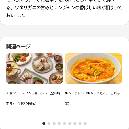
る。ワタリガニの甘みとテンジャンの香ばしい味が相まって
おいしい。
関連ページ
チョンジュ・ハンジョンシク（全州韓
キムチウドン（キムチうどん）(김치우
チ
定食）（전주 한정식）
동)