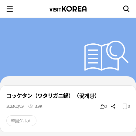
コッケタン（ワタリガニ鍋）（꽃게탕）
2023/10/19
3.9K
0
0
韓国グルメ