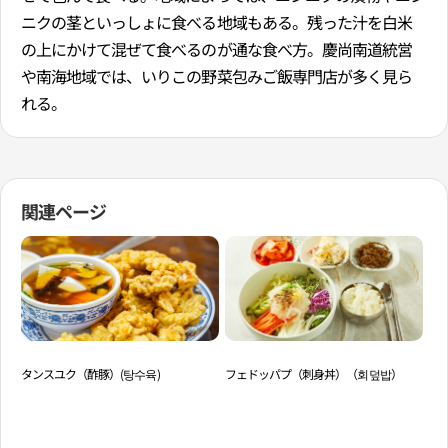
ニクの茎といっしょに食べる地域もある。残った汁を白米
の上にかけて混ぜて食べるのが通な食べ方。慶尚南道統営
や南海地域では、いりこの野菜包みご飯専門店が多く見ら
れる。
関連ページ
タンスユク（酢豚）(탕수육)
フェドッパプ（刺身丼）（회덮밥）
キ
サ
살