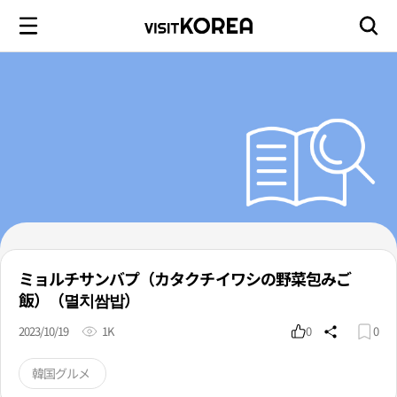
ミョルチサンバプ（カタクチイワシの野菜包みご
飯）（멸치쌈밥）
2023/10/19
1K
0
0
韓国グルメ