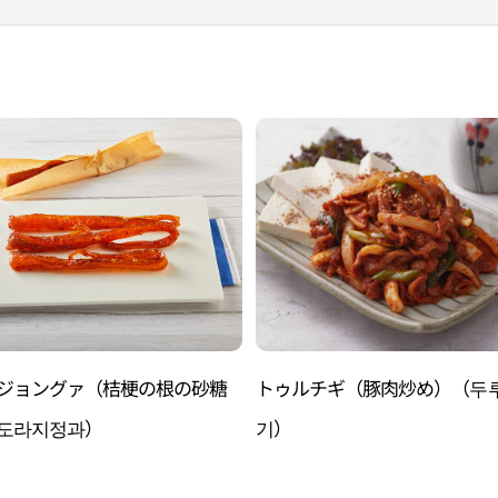
ジョングァ（桔梗の根の砂糖
トゥルチギ（豚肉炒め）（두
도라지정과）
기）