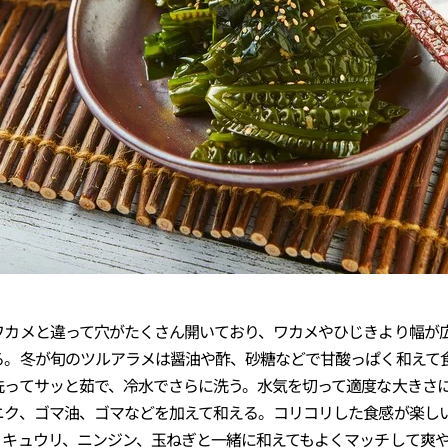
ワカメと違って穴がたくさん開いており、ワカメやひじきより幅が
る。冬が旬のツルアラメは醤油や酢、砂糖などで甘酸っぱく和えて
洗ってサッと茹で、冷水でさらに洗う。水気を切って適度な大きさ
ニク、ゴマ油、ゴマなどを加えて和える。コリコリした食感が楽し
、キュウリ、ニンジン、玉ねぎと一緒に和えてもよくマッチして爽