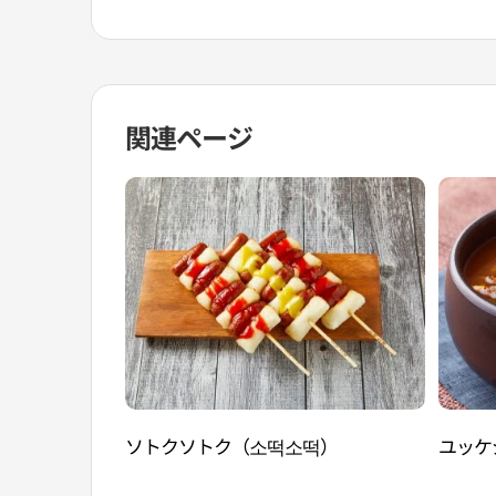
関連ページ
ソトクソトク（소떡소떡）
ユッケ