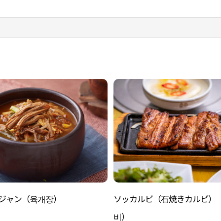
ジャン（육개장）
ソッカルビ（石焼きカルビ）
비）