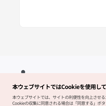
本ウェブサイトではCookieを使用し
Copyright (c) Korea Tourism Organization All Rights Reserved.
サイトエラー報告
公式メール
japanese@knto.or.kr
本ウェブサイトでは、サイトの利便性を向上させるため
Cookieの収集に同意される場合は「同意する」ボ