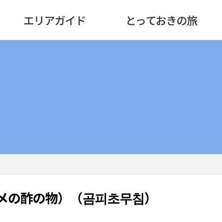
エリアガイド
とっておきの旅
メの酢の物）（곰피초무침）