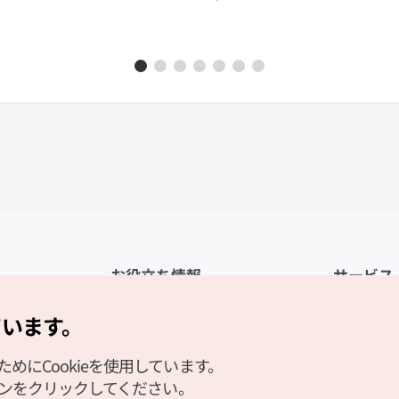
お役立ち情報
サービス
公式アプリ「VISITKOREA」
利用規約
ています。
1330観光通訳案内
FAQ
にCookieを使用しています。
観光資料ダウンロード
プライバシ
タンをクリックしてください。