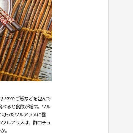
広いのでご飯などを包んで
食べると食欲が増す。ツル
に切ったツルアラメに醤
いツルアラメは、酢コチュ
やか。