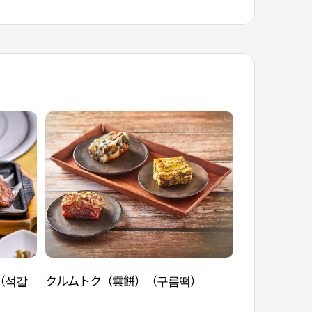
（석갈
クルムトク（雲餅）（구름떡）
コチュティギ
추튀김)