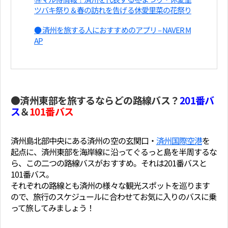
ツバキ祭り＆春の訪れを告げる休愛里菜の花祭り
● 済州を旅する人におすすめのアプリ – NAVER M
AP
●済州東部を旅するならどの路線バス？
201番バ
ス
＆
101番バス
済州島北部中央にある済州の空の玄関口・
済州国際空港
を
起点に、済州東部を海岸線に沿ってぐるっと島を半周するな
ら、この二つの路線バスがおすすめ。それは201番バスと
101番バス。
それぞれの路線とも済州の様々な観光スポットを巡ります
ので、旅行のスケジュールに合わせてお気に入りのバスに乗
って旅してみましょう！