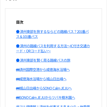
目次
● 済州東部を旅するならどの路線バス？201番バ
ス＆101番バス
● 済州の路線バスを利用する方法～IC付き交通カ
ード・QRコード払い～
● 済州東部を賢く周る路線バスの旅
🚌済州国際空港から咸徳海水浴場へ
🚌咸徳海水浴場から城山日出峰へ
🚌城山日出峰からSONO Calm JEJUへ
🚌SONO Calm JEJUからツバキ樹木園へ
🉐マル得情報！済州を代表する冬まつり・休愛里