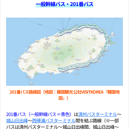
一般幹線バス・201番バス
201番バス路線図（地図：韓国観光公社VISITKOREA『韓国地
図』）
201番バス（一般幹線バス＝青色）
は
済州バスターミナル
～
城山日出峰
～
西帰浦バスターミナル
間を結ぶ路線（※一部
バスは済州バスターミナル～城山日出峰間、城山日出峰～