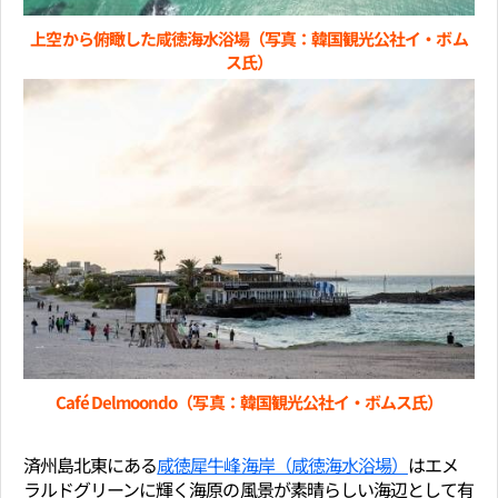
上空から俯瞰した咸徳海水浴場（写真：韓国観光公社イ・ボム
ス氏）
Café Delmoondo（写真：韓国観光公社イ・ボムス氏）
済州島北東にある
咸徳犀牛峰海岸（咸徳海水浴場）
はエメ
ラルドグリーンに輝く海原の風景が素晴らしい海辺として有