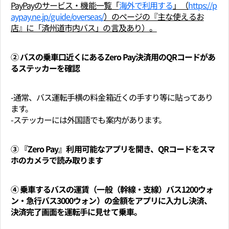
PayPayのサービス・機能一覧「
海外で利用する
」（
https://p
aypay.ne.jp/guide/overseas/
）のページの『主な使えるお
店』に「済州道市内バス」の言及あり）。
② バスの乗車口近くにあるZero Pay決済用のQRコードがあ
るステッカーを確認
-通常、バス運転手横の料金箱近くの手すり等に貼ってあり
ます。
-ステッカーには外国語でも案内があります。
③ 『Zero Pay』利用可能なアプリを開き、QRコードをスマ
ホのカメラで読み取ります
④ 乗車するバスの運賃（一般（幹線・支線）バス1200ウォ
ン・急行バス3000ウォン）の金額をアプリに入力し決済、
決済完了画面を運転手に見せて乗車。