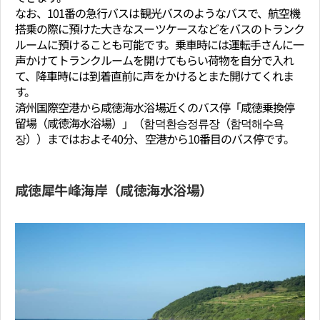
なお、101番の急行バスは観光バスのようなバスで、航空機
搭乗の際に預けた大きなスーツケースなどをバスのトランク
ルームに預けることも可能です。乗車時には運転手さんに一
声かけてトランクルームを開けてもらい荷物を自分で入れ
て、降車時には到着直前に声をかけるとまた開けてくれま
す。
済州国際空港から咸徳海水浴場近くのバス停「咸徳乗換停
留場（咸徳海水浴場）」（함덕환승정류장（함덕해수욕
장））まではおよそ40分、空港から10番目のバス停です。
咸徳犀牛峰海岸（咸徳海水浴場）