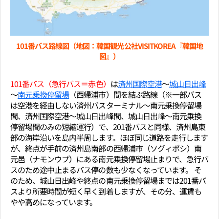
101番バス路線図（地図：韓国観光公社VISITKOREA『韓国地
図』）
101番バス（急行バス＝赤色）
は
済州国際空港
～
城山日出峰
～
南元乗換停留場
（西帰浦市）間を結ぶ路線（※一部バス
は空港を経由しない済州バスターミナル～南元乗換停留場
間、済州国際空港～城山日出峰間、城山日出峰～南元乗換
停留場間のみの短縮運行）で、201番バスと同様、済州島東
部の海岸沿いを島内半周します。ほぼ同じ道路を走行します
が、終点が手前の済州島南部の西帰浦市（ソグィポシ）南
元邑（ナモンウプ）にある南元乗換停留場止まりで、急行バ
スのため途中止まるバス停の数も少なくなっています。 そ
のため、城山日出峰や終点の南元乗換停留場までは201番バ
スより所要時間が短く早く到着しますが、その分、運賃も
やや高めになっています。