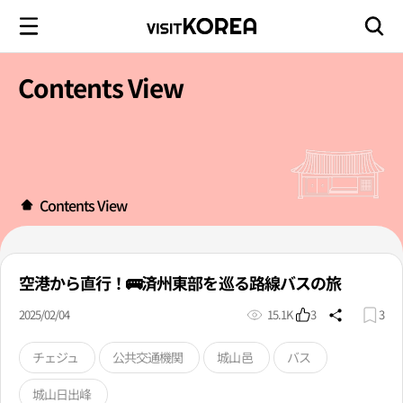
Contents View
Contents View
空港から直行！🚌済州東部を巡る路線バスの旅
2025/02/04
15.1K
3
3
チェジュ
公共交通機関
城山邑
バス
城山日出峰