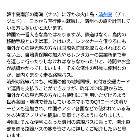
韓半島南部の南海（ナメ）に浮かぶ火山島・
済州島
（チェ
ジュド）。日本から直行便も就航し、済州への旅を計画して
いる方も多いかと思います。
韓国で一番大きな島ではありますが、鉄道はなく、島内の
移動手段といえば車。とはいえ、レンタカーを借りるにも
海外からの観光客の方々は国際免許証を取らなければなら
ない上、自賠責保険の加入やらレンタカーの営業所まで車
を返しに行ったりしなければならなかったりと、時間やお金
が結構かかってしまいます。 そんな済州の移動に便利なの
が、島内くまなく走る路線バス。
済州の路線バスも、韓国の他の地域同様、IC付き交通カード
で運賃を支払うことができますが、昨年2024年夏からは、
海外からの観光客の方々にも便利にご利用いただけるよう
世界各国・地域で普及しているスマホでのQRコード決済サ
ービスも追加され、中国やアジア各国などで使われている海
外の決済アプリでも簡単に乗車できるようになりました。
今回はそんな便利になった済州の路線バスに乗って、済州東
部を巡る路線バスの旅を皆さんに詳しくご紹介したいと思
います。