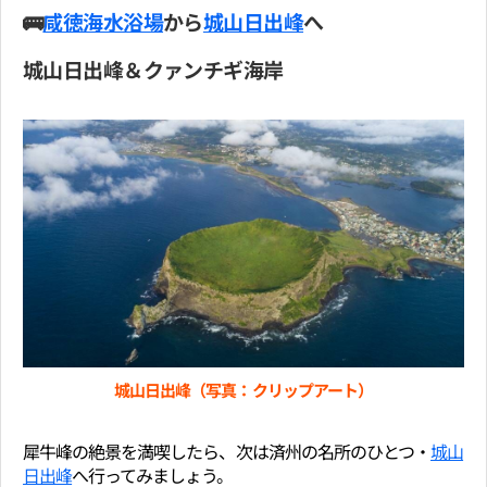
🚌
咸徳海水浴場
から
城山日出峰
へ
城山日出峰＆クァンチギ海岸
城山日出峰（写真：クリップアート）
犀牛峰の絶景を満喫したら、次は済州の名所のひとつ・
城山
日出峰
へ行ってみましょう。