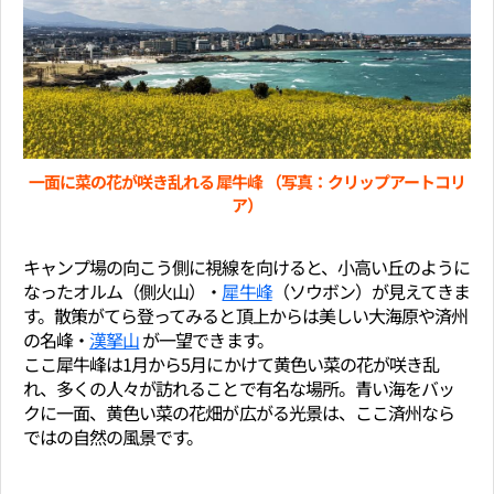
一面に菜の花が咲き乱れる 犀牛峰 （写真：クリップアートコリ
ア）
キャンプ場の向こう側に視線を向けると、小高い丘のように
なったオルム（側火山）・
犀牛峰
（ソウボン）が見えてきま
す。散策がてら登ってみると頂上からは美しい大海原や済州
の名峰・
漢拏山
が一望できます。
ここ犀牛峰は1月から5月にかけて黄色い菜の花が咲き乱
れ、多くの人々が訪れることで有名な場所。青い海をバッ
クに一面、黄色い菜の花畑が広がる光景は、ここ済州なら
ではの自然の風景です。