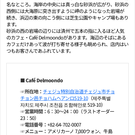
名なところ。海岸の中央には真っ白な砂浜が広がり、砂浜の
西側には大海原に突き出すように岬のようになった岩場が
続き、浜辺の東の向こう側には芝生公園やキャンプ場もあり
ます。
砂浜の西の岩場の辺りには済州で五本の指に入るほど人気
のカフェ・Café Delmoondoがあります。海辺のそばにある
カフェだけあって波が打ち寄せる様子も眺められ、店内はい
つもお客さんであふれています。
■ Café Delmoondo
☞所在地：
チェジュ特別自治道チェジュ市チョ
チョン邑チョハムヘアンロ519-10
（제주특별
자치도 제주시 조천읍 조함해안로 519-10）
☞営業時間：
6：30～24：00（ラストオーダー
23：50）
☞電話番号：
+82-64-702-0007
☞メニュー：
アメリカーノ 7,000ウォン、牛島