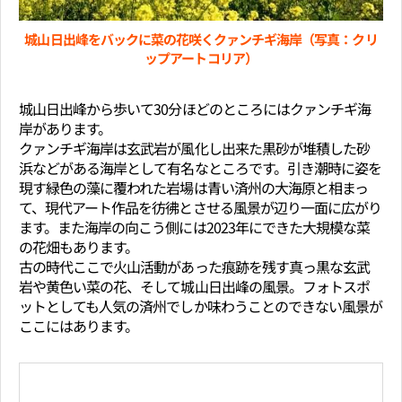
城山日出峰をバックに菜の花咲くクァンチギ海岸（写真：クリ
ップアートコリア）
城山日出峰から歩いて30分ほどのところにはクァンチギ海
岸があります。
クァンチギ海岸は玄武岩が風化し出来た黒砂が堆積した砂
浜などがある海岸として有名なところです。引き潮時に姿を
現す緑色の藻に覆われた岩場は青い済州の大海原と相まっ
て、現代アート作品を彷彿とさせる風景が辺り一面に広がり
ます。また海岸の向こう側には2023年にできた大規模な菜
の花畑もあります。
古の時代ここで火山活動があった痕跡を残す真っ黒な玄武
岩や黄色い菜の花、そして城山日出峰の風景。フォトスポ
ットとしても人気の済州でしか味わうことのできない風景が
ここにはあります。