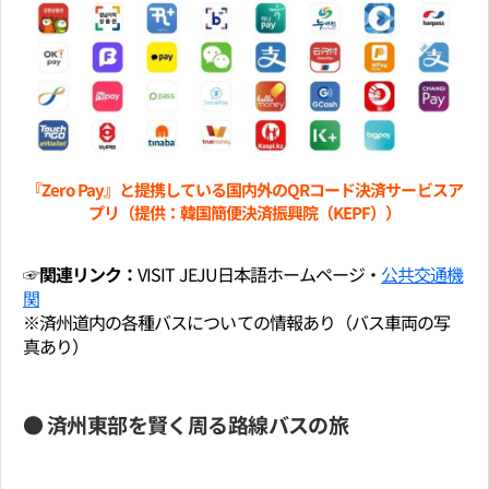
『Zero Pay』と提携している国内外のQRコード決済サービスア
プリ（提供：韓国簡便決済振興院（KEPF））
☞関連リンク：
VISIT JEJU日本語ホームページ・
公共交通機
関
※済州道内の各種バスについての情報あり（バス車両の写
真あり）
● 済州東部を賢く周る路線バスの旅