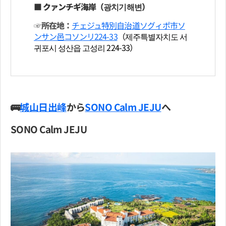
■ クァンチギ海岸（광치기해변）
☞所在地：
チェジュ特別自治道ソグィポ市ソ
ンサン邑コソンリ224-33
（제주특별자치도 서
귀포시 성산읍 고성리 224-33）
🚌
城山日出峰
から
SONO Calm JEJU
へ
SONO Calm JEJU