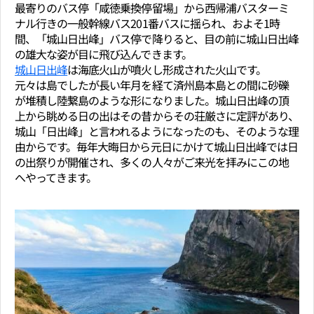
最寄りのバス停「咸徳乗換停留場」から西帰浦バスターミ
ナル行きの一般幹線バス201番バスに揺られ、およそ1時
間、「城山日出峰」バス停で降りると、目の前に城山日出峰
の雄大な姿が目に飛び込んできます。
城山日出峰
は海底火山が噴火し形成された火山です。
元々は島でしたが長い年月を経て済州島本島との間に砂礫
が堆積し陸繋島のような形になりました。城山日出峰の頂
上から眺める日の出はその昔からその荘厳さに定評があり、
城山「日出峰」と言われるようになったのも、そのような理
由からです。毎年大晦日から元日にかけて城山日出峰では日
の出祭りが開催され、多くの人々がご来光を拝みにこの地
へやってきます。