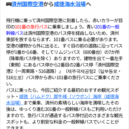
🚌
済州国際空港
から
咸徳海水浴場
へ
飛行機に乗って済州国際空港に到着したら、赤いカラーが目
印の
101番の急行バス
に乗車しましょう。青い
201番の一般
幹線バス
は済州国際空港のバス停を経由しないため、済州
東部を旅するならまず、101番バスに乗る必要があります。
空港の建物から外に出ると、すぐ目の前の道路に沿ってバス
停が1番から6番、そしてリムジンバス（600番台）の7か所
（降車用バス停を除く）ありますので、建物を出て一番左手
（東側）にあるバス停から2番目の2番バス停「済州国際空
港2（一周東路・516道路）」（제주국제공항2（일부동로・
516도로）バス停から赤い101番の急行バスにご乗車くださ
い。
バスに乗ったら、今回ご紹介する最初のおすすめ観光スポ
ット・
咸徳（ハムドク）犀牛峰（ソウボン）海岸（咸徳海
水浴場）
まで乗車、済州の素晴らしい海岸を満喫したその
後は、ゆっくり進む201番の一般幹線バスもご利用いただけ
ますので、急行バスが通過するバス停付近のさまざまな観光
スポットも、より割安な料金の一般幹線バスでいくことが
できます。